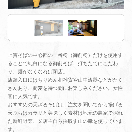
初めての加賀温泉郷
加賀に泊まって！北陸巡り♪
ご当地グルメ
上質そばの中心部の一番粉（御前粉）だけを使用す
ることで純白になる御前そば、打ちたてにこだわ
加賀 旅先納税
り、麺がなくなれば閉店。
店舗入口にはちりめん和雑貨や山中漆器などがたく
FAQ
さんあり、蕎麦を待つ間にお楽しみください。女性
客に人気です。
おすすめの天ざるそばは、注文を聞いてから揚げる
お知らせ
動画を見る
天ぷらはカラリと美味しく素材は地元の農家で採れ
パンフレットダウンロード
た新鮮野菜、又店主自ら採取す山の幸を使っていま
す。
写真ダウンロード