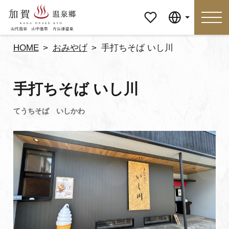
マイペ
Language
ージ
HOME
おみやげ
手打ちそば いし川
Language
手打ちそば いし川
特集
おすすめの過ごし方
見どころ
食べる
おみやげ
イベント
泊まる
アクセス
マイページ