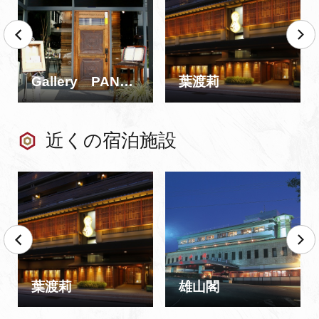
Gallery PANNONICA -ギャラリー パノニカ-
葉渡莉
近くの宿泊施設
葉渡莉
雄山閣