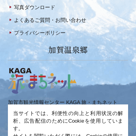
写真ダウンロード
よくあるご質問・お問い合わせ
プライバシーポリシー
加賀温泉郷
加賀市観光情報センター KAGA 旅・まちネット
〒922-0423
当サイトでは、利便性の向上と利用状況の解
石川県加賀市作見町ヲ6-2 JR 加賀温泉駅内
析、広告配信のためにCookieを使用していま
TEL 0761-72-6678
FAX 0761-72-6679
す。