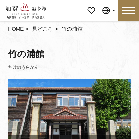
マイペ
Language
ージ
HOME
見どころ
竹の浦館
Language
竹の浦館
特集
おすすめの過ごし方
見どころ
食べる
おみやげ
イベント
泊まる
アクセス
マイページ