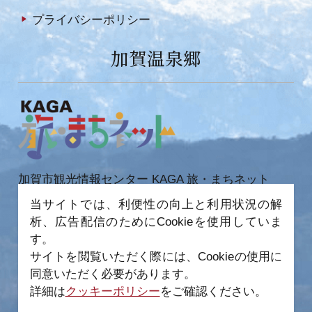
プライバシーポリシー
加賀温泉郷
加賀市観光情報センター KAGA 旅・まちネット
〒922-0423
当サイトでは、利便性の向上と利用状況の解
石川県加賀市作見町ヲ6-2 JR 加賀温泉駅内
析、広告配信のためにCookieを使用していま
TEL 0761-72-6678
FAX 0761-72-6679
す。
サイトを閲覧いただく際には、Cookieの使用に
同意いただく必要があります。
詳細は
クッキーポリシー
をご確認ください。
−