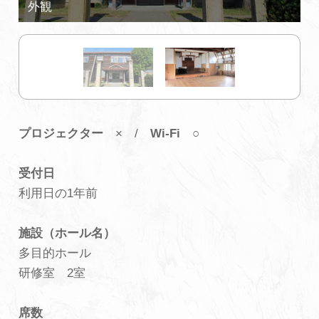
初めての加賀温泉郷
加賀に泊まって！北陸巡り♪
ご当地グルメ
プロジェクター
× /
Wi-Fi
○
加賀 旅先納税
受付日
利用日の1年前
FAQ
施設（ホール名）
多目的ホール
お知らせ
動画を見る
研修室 2室
パンフレットダウンロード
席数
写真ダウンロード