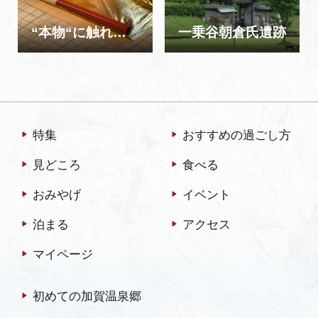
“本物“に触れる【2泊3日コース】
一乗谷朝倉氏遺跡
特集
おすすめの過ごし方
見どころ
食べる
おみやげ
イベント
泊まる
アクセス
マイページ
初めての加賀温泉郷