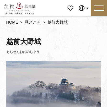
マイペ
Language
ージ
HOME
見どころ
越前大野城
Language
越前大野城
特集
おすすめの過ごし方
見どころ
食べる
おみやげ
イベント
泊まる
アクセス
マイページ