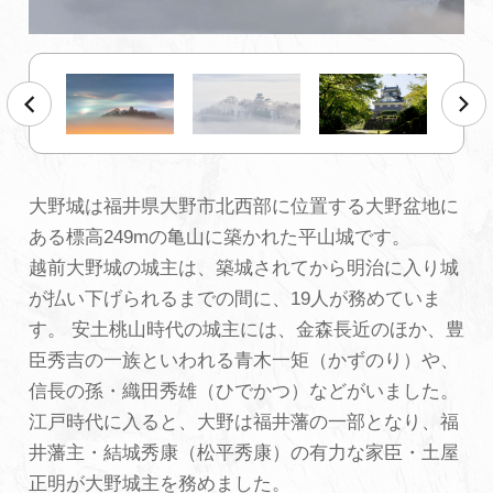
初めての加賀温泉郷
加賀に泊まって！北陸巡り♪
ご当地グルメ
大野城は福井県大野市北西部に位置する大野盆地に
ある標高249mの亀山に築かれた平山城です。
加賀 旅先納税
越前大野城の城主は、築城されてから明治に入り城
が払い下げられるまでの間に、19人が務めていま
FAQ
す。 安土桃山時代の城主には、金森長近のほか、豊
臣秀吉の一族といわれる青木一矩（かずのり）や、
信長の孫・織田秀雄（ひでかつ）などがいました。
お知らせ
動画を見る
江戸時代に入ると、大野は福井藩の一部となり、福
パンフレットダウンロード
井藩主・結城秀康（松平秀康）の有力な家臣・土屋
正明が大野城主を務めました。
写真ダウンロード