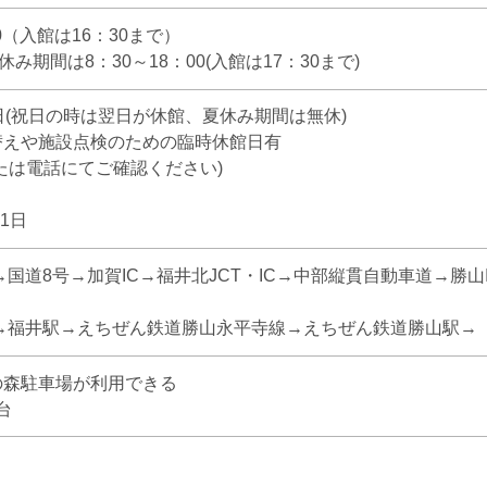
00（入館は16：30まで）
み期間は8：30～18：00(入館は17：30まで)
日(祝日の時は翌日が休館、夏休み期間は無休)
替えや施設点検のための臨時休館日有
たは電話にてご確認ください)
月1日
国道8号→加賀IC→福井北JCT・IC→中部縦貫自動車道→勝山IC→県
→福井駅→えちぜん鉄道勝山永平寺線→えちぜん鉄道勝山駅→ 「
の森駐車場が利用できる
台