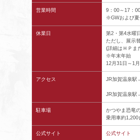
営業時間
9：00～17：
※GWおよび夏休
休業日
第2・第4水曜
ただし、展示
(詳細はＨＰま
※年末年始
12月31日～1
アクセス
JR加賀温泉駅→
JR加賀温泉駅
駐車場
かつやま恐竜
乗用車約1,200
公式サイト
公式サイト