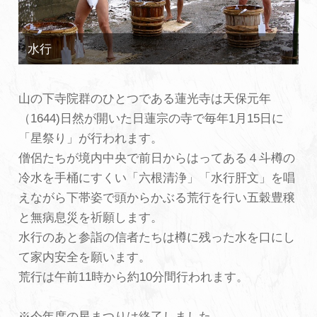
初めての加賀温泉郷
加賀に泊まって！北陸巡り♪
山の下寺院群のひとつである蓮光寺は天保元年
（1644)日然が開いた日蓮宗の寺で毎年1月15日に
ご当地グルメ
「星祭り」が行われます。
僧侶たちが境内中央で前日からはってある４斗樽の
加賀 旅先納税
冷水を手桶にすくい「六根清浄」「水行肝文」を唱
えながら下帯姿で頭からかぶる荒行を行い五穀豊穣
FAQ
と無病息災を祈願します。
水行のあと参詣の信者たちは樽に残った水を口にし
て家内安全を願います。
お知らせ
動画を見る
荒行は午前11時から約10分間行われます。
パンフレットダウンロード
写真ダウンロード
※今年度の星まつりは終了しました