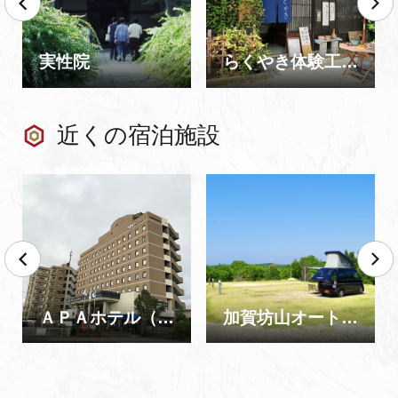
実性院
らくやき体験工房 翠雲窯
近くの宿泊施設
ＡＰＡホテル（アパホテル）＜加賀大聖寺駅前＞
加賀坊山オートキャンプ場