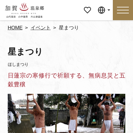
マイペ
Language
ージ
HOME
イベント
星まつり
Language
星まつり
特集
おすすめの過ごし方
日蓮宗の寒修行で祈願する、無病息災と五
見どころ
食べる
穀豊穣
おみやげ
イベント
泊まる
アクセス
マイページ