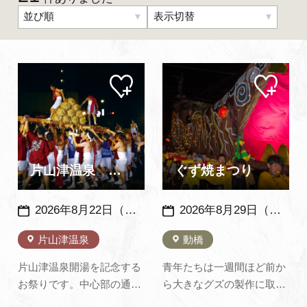
並び順
表示切替
よくあるご質問・お問い合わせ
プライバシーポリシー
マイ
マイ
ペー
ペー
ジに
ジに
追加
追加
片山津温泉 湯のまつり
ぐず焼まつり
2026年8月22日（土）・23日（日）※例年：８月下旬の土日2日間開催
2026年8月29日（土）・30日（日） 例年：８月下旬の土日２日間開催
片山津温泉
動橋
片山津温泉開湯を記念する
青年たちは一週間ほど前か
お祭りです。中心部の通り
ら大きなグズの製作に取り
に露店が並び、獅子舞、歌
かかります。 グズというの