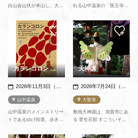
白山会山伏が来山し、大岩
れる山中温泉の「医王寺」
山不動尊のご加護により健
で行われるお釈迦様の誕生
康と幸せを祈る荒行で
をお祝いする行事です。 お
マイ
マイ
す。 「秘法火渡り修法」を
釈迦様に甘茶をかけ、それ
ペー
ペー
あなたも体験してみません
をいただけば年中無病息災
ジに
ジに
追加
追加
か。眼病平癒と厄除けでも
に過ごせると伝えられてい
知られています。
ます。
カランコロン YUGE no ICHI 2026 （山中温泉）
天神講
2026年11月3日（火・祝） ※悪天候時中止
2026年7月24日（金）～26日（日）※毎年、同日開催 １日め：夏越の祓・茅の輪神事・蝶の舞、２日め：疫神祭・蝶の舞、３日め：湯の花神事、蝶の舞 他
山中温泉
大聖寺
山中温泉のメインストリー
敷地天神講は、加賀市にあ
トであるゆげ街道。歩きた
る 菅生石部 すごういそ
くなる町並み、伝統文化が
べ 神社の夏祭りです。 神
息づくゆげ街道を舞台に
社創祀以来およそ千四百年