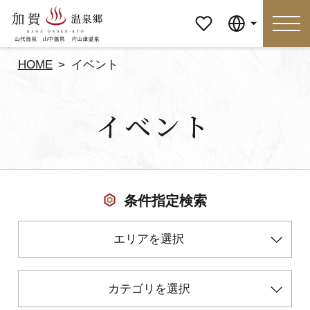
マイペ
Language
ージ
HOME
イベント
Language
イベント
特集
おすすめの過ごし方
見どころ
食べる
条件指定検索
おみやげ
イベント
エリアを選択
泊まる
アクセス
カテゴリを選択
マイページ