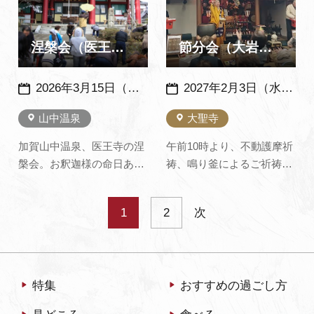
り返し唱えながら、茅かや
の冷水を手桶にすくい「六
でつくられた直径2ｍ以上
根清浄」「水行肝文」を唱
ある輪をくぐります。輪を
えながら下帯姿で頭からか
涅槃会（医王寺）
節分会（大岩山 明王寺）
く…
ぶる荒行を行い五…
2026年3月15日（日）毎年：同日開催
2027年2月3日（水） 毎年：同日開催
山中温泉
大聖寺
加賀山中温泉、医王寺の涅
午前10時より、不動護摩祈
槃会。お釈迦様の命日あた
祷、鳴り釜によるご祈祷が
る3月15日に行われます。
行われます。豆まきの後に
法要の後は、仏舎利を表わ
はぜんざいのふるまいがあ
1
2
次
した五色の団子まきがあり
ります。
ます。 この団子を食べる
と、その年は虫がわかない
と伝えられています。
特集
おすすめの過ごし方
※2026年3月15日の涅槃会
は本堂内でのだごまきにな