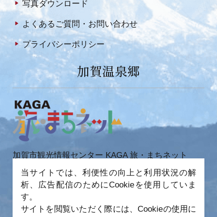
写真ダウンロード
よくあるご質問・お問い合わせ
プライバシーポリシー
加賀温泉郷
加賀市観光情報センター KAGA 旅・まちネット
〒922-0423
当サイトでは、利便性の向上と利用状況の解
石川県加賀市作見町ヲ6-2 JR 加賀温泉駅内
析、広告配信のためにCookieを使用していま
TEL 0761-72-6678
FAX 0761-72-6679
す。
サイトを閲覧いただく際には、Cookieの使用に