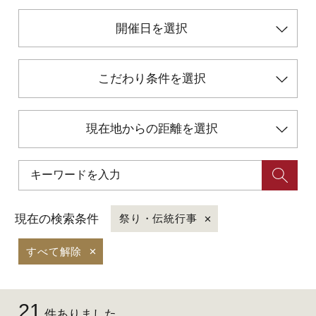
開催日を選択
初めての加賀温泉郷
こだわり条件を選択
加賀に泊まって！北陸巡り♪
ご当地グルメ
現在地からの距離を選択
加賀 旅先納税
FAQ
現在の検索条件
祭り・伝統行事
すべて解除
お知らせ
動画を見る
パンフレットダウンロード
21
写真ダウンロード
件ありました