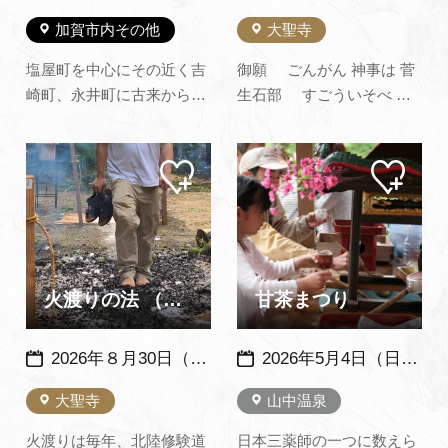
加賀市内その他
大聖寺
塩屋町を中心にその近く吉
御願 ごんがん 神事は 菅
崎町、永井町に古来から伝
生石部 すごういそべ 神
承されている盆踊りの一種
社で毎年2月10日に行われ
で、旧盆に祖先の霊を迎え
ます。 天武天皇治世の頃、
マイ
マイ
て踊り歌われます。 太鼓も
677年の宝祚窮国家安泰御
ペー
ペー
使わず、日本海の波の音を
立願により治世にも乱を忘
ジに
ジに
追加
追加
伴奏に踊る姿に派手さはな
れないようにと山幸彦の炎
いが、素朴で心を打たれる
出見尊ほほでみのみこと
踊りです。 又、一説には蓮
と、兄で海幸彦の酢…
如上人から教えられた…
火渡りの法 （夏の火祭り）
甘茶まつり
2026年８月30日（日）※例年：８月の最終日曜日に開催
2026年5月4日（日） 例年：同日開催
大聖寺
山中温泉
火渡りは毎年、北陸修験道
日本三薬師の一つに数えら