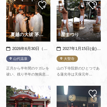
マイ
マイ
「食とアート」をテーマに
続く大変古い神事で、江戸
ペー
ペー
したイベントが開催されま
時代には大聖寺藩の藩祭と
ジに
ジに
追加
追加
す。イベント詳細は公式
して、藩主をはじめ藩内全
Instagramをご覧くださ
住民がお参りしたといわれ
い。 （山中温泉公式サイ
ます。 現在では敷地天神講
トより転載）
と親しまれ、毎年7…
夏越の大祓 茅の輪くぐり神事
星まつり
2026年6月30日（火）※毎年、同日開催
2027年1月15日(金) ※毎年、同日開催
山代温泉
大聖寺
正月から半年間のケガレを
山の下寺院群のひとつであ
祓い、残り半年の無病息災
る蓮光寺は天保元年
を祈願する神事です。 夜の
（1644)日然が開いた日蓮
境内に集まり「水無月の夏
宗の寺で毎年1月15日に
マイ
マイ
越の祓する人は 千歳の命
「星祭り」が行われま
ペー
ペー
のぶというなり」「蘇民将
す。 僧侶たちが境内中央で
ジに
ジに
追加
追加
来そみんしょうらい」と繰
前日からはってある４斗樽