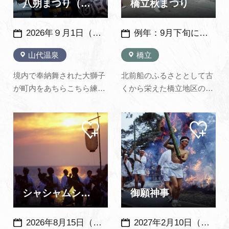
泉街をかけ声も勇ましく練
八朔まつり（服部神社）
橋立秋まつり
り…
2026年９月1日（火）※毎年、同日開催
例年：9月下旬に開催 （2026年度は小塩町・田尻町は9月18日～20日、橋立町：9月19日・20日に開催予定）
山代温泉
橋立
境内で奉納舞された大獅子
北前船のふるさととして古
が町内をあちらこちら練り
くから栄えた橋立地区の橋
歩き、社殿では平和を祈る
立町、田尻町、小塩町の秋
浦安の舞が奉納され、五穀
まつり。橋立町のみ土日の
マイ
マイ
豊穣の祈願感謝を祝いま
２日間、田尻町と小塩町は
ペー
ペー
す。 ※周辺道路で交通規制
金曜日から3日間行われる
ジに
ジに
追加
追加
があります。ご注意くださ
湊町は朝から各町個性のあ
い。
る獅子舞で賑わい、橋立町
の出水神社では土曜の午前
中に法要と浦安の舞が行わ
シャシャムシャ踊り
御願神事
れる。
2026年8月15日（土）・16日（日） 例年：8月15日頃開催 ※荒天の場合延期・中止あり
2027年2月10日（水） ※毎年：同日開催