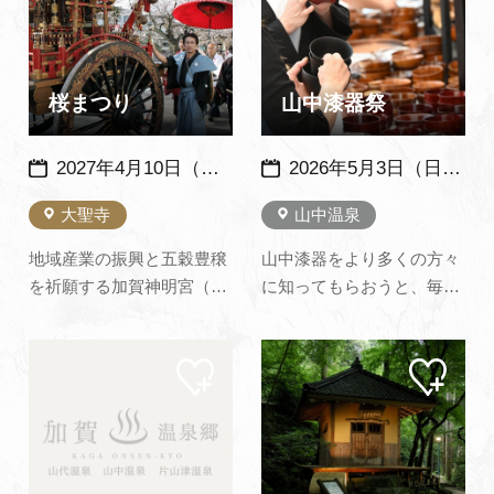
追加
追加
の提灯を取り付けた「 万燈
も、この時ばかりは華やか
まんとう みこし」の担ぎ
さにあふれ、民謡山中節の
上げが行われます。 また、
ふるさとにふさわしく、町
子ども御輿やス…
民、芸妓衆に浴客も加わっ
桜まつり
山中漆器祭
て、唄と踊…
2027年4月10日（土）～4月11日（日） 毎年、４月の第２土曜と翌日曜に開催
2026年5月3日（日）・4日（月祝）※例年：GW中に開催
大聖寺
山中温泉
地域産業の振興と五穀豊穣
山中漆器をより多くの方々
を祈願する加賀神明宮（山
に知ってもらおうと、毎年
下神社）の例祭で毎年4月
ゴールデンウィーク中に山
の第2土曜日・日曜日の2日
中温泉菊の湯ラウンジで催
マイ
マイ
間催されます。山車や獅子
されています。日ごろ漆器
ペー
ペー
舞が町内を練り歩きま
製品が欲しいと思っていた
ジに
ジに
追加
追加
す。 近くの熊坂川の河畔に
人は、すてきな山中漆器を
は、延長1キロにわたり桜
お手ごろ価格で買えるチャ
並木があり、桜の時期には
ンスです。 そのほか特設ス