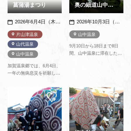
夜、ぼんぼりが灯され、祭
テージではいろいろな催し
菖蒲湯まつり
奥の細道山中温泉『芭蕉祭』全国俳句大会
り客が花…
が…
2026年6月4日（木）・5日（金）（山中・片山津は6月4日のみ開催 ）※毎年、同日開催
2026年10月3日（土）
片山津温泉
山中温泉
山代温泉
9月10日から18日まで8日
間、山中温泉に滞在した松
山中温泉
尾芭蕉。 「やまなかや 菊
加賀温泉郷では、6月4日、
はたおらじ ゆのにほい」
一年の無病息災を祈願し、
と山中のお湯を絶賛する句
湯に菖蒲を入れた菖蒲湯が
を残しています。※俳句募
各温泉で行われます。山代
集・吟行句会についてはこ
マイ
マイ
温泉では、毎年6月4日から
ちら（加賀市公式サイト）
ペー
ペー
5日の2日間に亘り勇壮に繰
ジに
ジに
から
追加
追加
り広げられます。 祭りの初
日、若者たちが菖蒲を俵に
詰め込んだ神輿を担ぎ、温