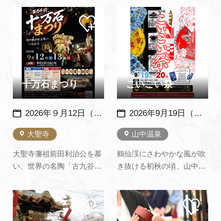
謡ショー、輪踊り大会な
は大きなドンコ（ハゼの一
マイ
マイ
ど、湯のまちならではの華
種で純淡水生の魚）のこと
ペー
ペー
やかさにあふれていま
で、木の枠の上に竹や藁
ジに
ジに
追加
追加
す。 特に迫力ある源平勝負
で、長さ7ｍ～8ｍの巨大グ
御輿は必見です。※当日は
ズに仕上げます。夕方にな
会場周辺で交通規制があり
ると、白足袋姿の約50～60
ます。
人の若衆や少年たちがグズ
十万石まつり
こいこい祭
をか…
2026年９月12日（土）・13日（日） 例年：9月第2土曜と翌日曜に開催
2026年9月19日（土）・20日（日）※例年：９月下旬の２日間に開催
大聖寺
山中温泉
大聖寺藩祖前田利治公を慕
鶴仙渓にさわやかな風が吹
い、世界の名陶「古九谷」
き抜ける初秋の頃、山中温
発祥の地として産業の発展
泉最大のイベントである
と振興を願って行われま
「こいこい祭」が２日間に
マイ
マイ
す。初日の夜には市役所前
わたって開催されます。ふ
ペー
ペー
広場 祭り会場で100個近く
だんは落ち着いた湯のまち
ジに
ジに