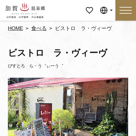
マイペ
Language
ージ
HOME
食べる
ビストロ ラ・ヴィーヴ
Language
ビストロ ラ・ヴィーヴ
特集
おすすめの過ごし方
見どころ
食べる
おみやげ
イベント
泊まる
アクセス
マイページ