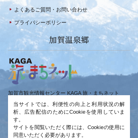
よくあるご質問・お問い合わせ
プライバシーポリシー
加賀温泉郷
加賀市観光情報センター KAGA 旅・まちネット
〒922-0423
当サイトでは、利便性の向上と利用状況の解
石川県加賀市作見町ヲ6-2 JR 加賀温泉駅内
析、広告配信のためにCookieを使用していま
TEL 0761-72-6678
FAX 0761-72-6679
す。
サイトを閲覧いただく際には、Cookieの使用に
同意いただく必要があります。