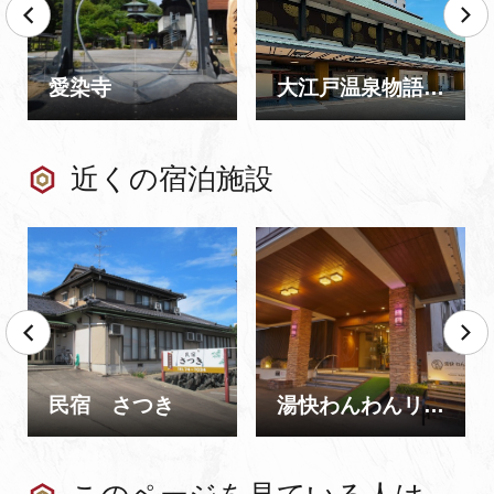
愛染寺
大江戸温泉物語 Premium 加賀まるや
近くの宿泊施設
民宿 さつき
湯快わんわんリゾート片山津（閉館）