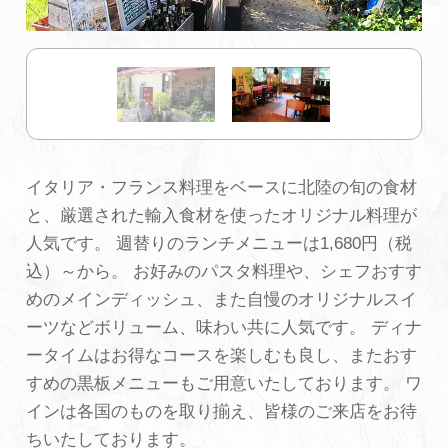
初めての加賀温泉郷
加賀に泊まって！北陸巡り♪
ご当地グルメ
イタリア・フランス料理をベースに北陸の旬の食材
と、厳選された輸入食材を使ったオリジナル料理が
加賀 旅先納税
人気です。 週替りのランチメニューは1,680円（税
込）～から。 お好みのパスタ料理や、シェフおすす
FAQ
めのメインディッシュ、また自慢のオリジナルスイ
ーツなどボリューム、味わい共に人気です。 ディナ
ータイムはお得なコースを楽しむも良し、またおす
お知らせ
動画を見る
すめの黒板メニューもご用意いたしております。 ワ
パンフレットダウンロード
インは各国のものを取り揃え、皆様のご来店をお待
ちいたしております。
写真ダウンロード