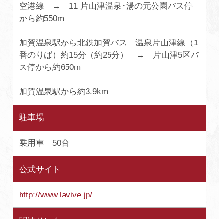
空港線 → 11 片山津温泉･湯の元公園バス停
から約550m
加賀温泉駅から北鉄加賀バス 温泉片山津線（1
番のりば）約15分（約25分） → 片山津5区バ
ス停から約650m
加賀温泉駅から約3.9km
駐車場
乗用車 50台
公式サイト
http://www.lavive.jp/