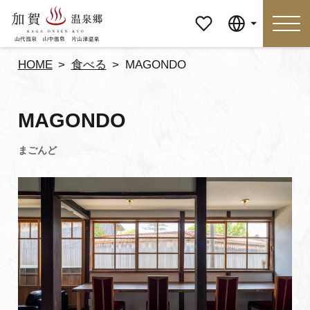
マイペ
Language
ージ
HOME
食べる
MAGONDO
Language
MAGONDO
特集
おすすめの過ごし方
見どころ
食べる
おみやげ
イベント
泊まる
アクセス
マイページ