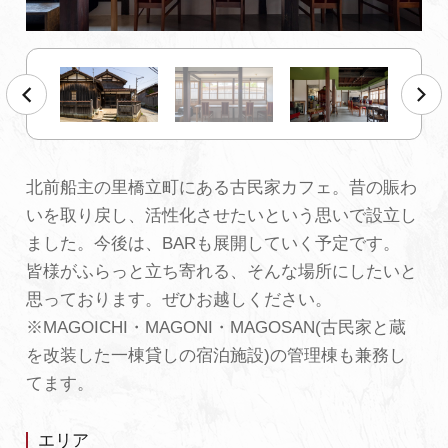
初めての加賀温泉郷
加賀に泊まって！北陸巡り♪
ご当地グルメ
北前船主の里橋立町にある古民家カフェ。昔の賑わ
いを取り戻し、
活性化させたいという思いで設立し
加賀 旅先納税
ました。今後は、BARも展開していく予定です。
皆様がふらっと立ち寄れる、
そんな場所にしたいと
FAQ
思っております。ぜひお越しください。
※MAGOICHI・MAGONI・
MAGOSAN(古民家と蔵
を改装した
一棟貸しの宿泊施設)の管
理棟も兼務し
お知らせ
動画を見る
てます。
パンフレットダウンロード
エリア
写真ダウンロード