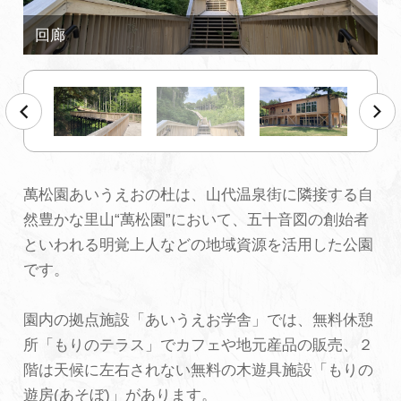
初めての加賀温泉郷
加賀に泊まって！北陸巡り♪
ご当地グルメ
萬松園あいうえおの杜は、山代温泉街に隣接する自
加賀 旅先納税
然豊かな里山“萬松園”において、五十音図の創始者
といわれる明覚上人などの地域資源を活用した公園
FAQ
です。
園内の拠点施設「あいうえお学舎」では、無料休憩
お知らせ
動画を見る
所「もりのテラス」でカフェや地元産品の販売、２
パンフレットダウンロード
階は天候に左右されない無料の木遊具施設「もりの
遊房(あそぼ)」があります。
写真ダウンロード