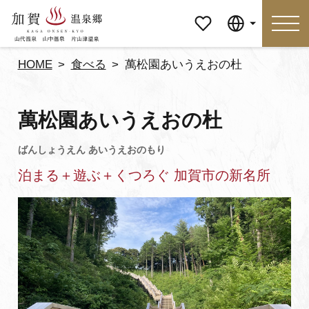
マイペ
Language
ージ
HOME
食べる
萬松園あいうえおの杜
Language
萬松園あいうえおの杜
特集
おすすめの過ごし方
泊まる＋遊ぶ＋くつろぐ 加賀市の新名所
見どころ
食べる
おみやげ
イベント
泊まる
アクセス
マイページ