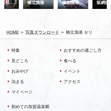
菅生石部神社茅野輪くぐり
橋立漁港
橋立漁港 セリ
坂網猟
HOME
写真ダウンロード
橋立漁港 セリ
特集
おすすめの過ごし方
見どころ
食べる
おみやげ
イベント
泊まる
アクセス
マイページ
初めての加賀温泉郷