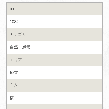
ID
初めての加賀温泉郷
1084
加賀に泊まって！北陸巡り♪
カテゴリ
ご当地グルメ
自然・風景
加賀 旅先納税
エリア
FAQ
橋立
向き
お知らせ
動画を見る
横
パンフレットダウンロード
写真ダウンロード