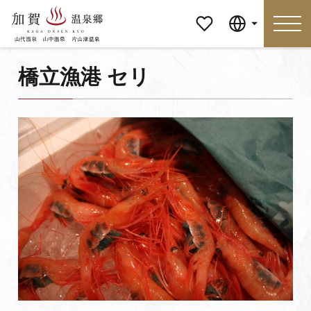
マイペ
Language
ージ
橋立漁港 セリ
Language
特集
おすすめの過ごし方
見どころ
食べる
おみやげ
イベント
泊まる
アクセス
マイページ