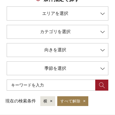
エリアを選択
初めての加賀温泉郷
加賀に泊まって！北陸巡り♪
カテゴリを選択
ご当地グルメ
向きを選択
加賀 旅先納税
季節を選択
FAQ
お知らせ
動画を見る
現在の検索条件
横
すべて解除
パンフレットダウンロード
写真ダウンロード