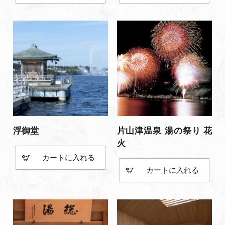
浮御堂
片山津温泉 湯の祭り 花
火
カート
カート