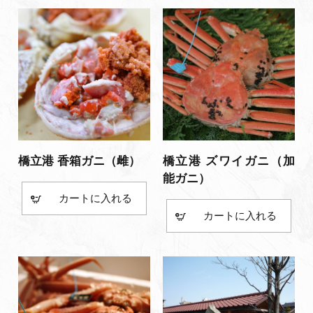
橋立港 香箱ガニ（雌）
橋立港 ズワイガニ（加
能ガニ）
カート
カート