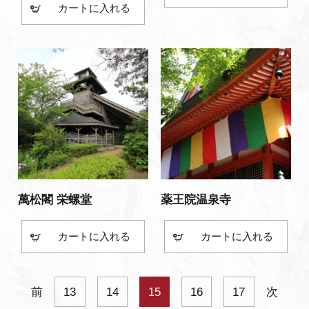
カート
萬松閣 栄螺堂
薬王院温泉寺
カート
カート
前
13
14
15
16
17
次