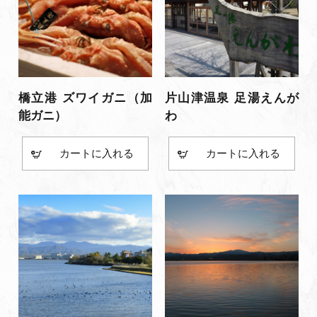
橋立港 ズワイガニ（加
片山津温泉 足湯えんが
能ガニ）
わ
カート
カート