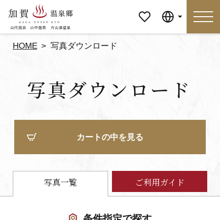
マイペ
Language
ージ
HOME
写真ダウンロード
Language
写真ダウンロード
特集
おすすめの過ごし方
見どころ
食べる
カートの中を見る
おみやげ
イベント
泊まる
アクセス
写真一覧
ご利用ガイド
マイページ
条件指定で探す