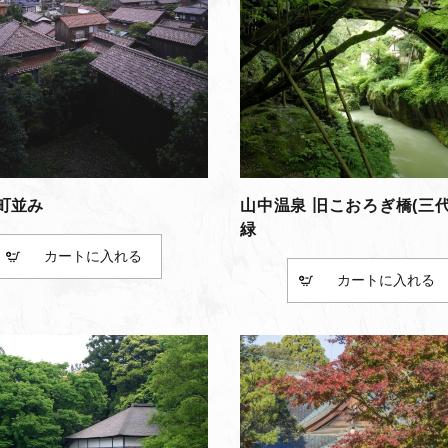
町並み
山中温泉 旧こおろぎ橋(三
緑
カート
カート