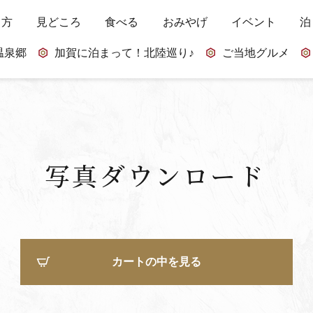
し方
見どころ
食べる
おみやげ
イベント
泊
温泉郷
加賀に泊まって！北陸巡り♪
ご当地グルメ
写真ダウンロード
カートの中を見る