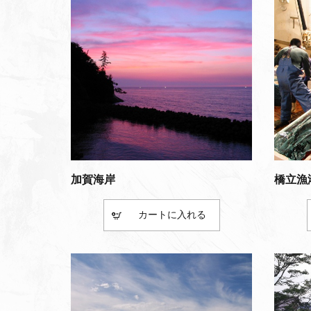
加賀海岸
橋立漁
カート