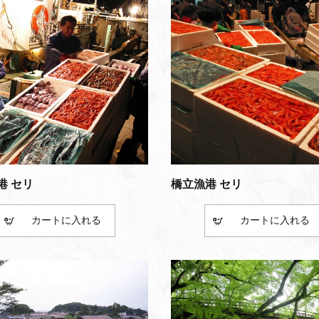
港 セリ
橋立漁港 セリ
カート
カート