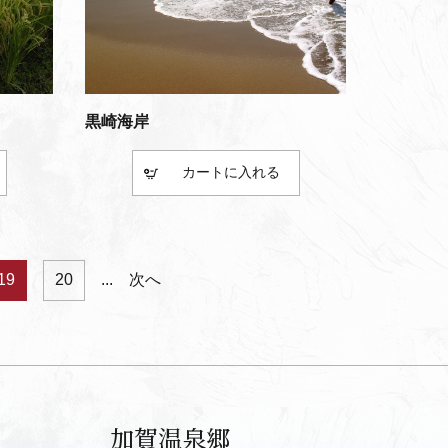
黒崎海岸
カート
19
20
...
次へ
加賀温泉郷