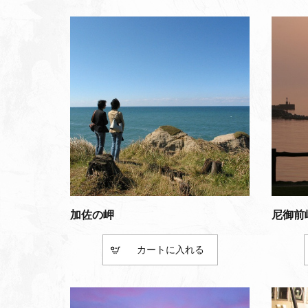
加佐の岬
尼御前
カート