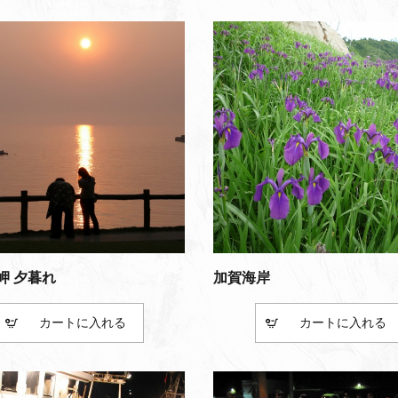
岬 夕暮れ
加賀海岸
カート
カート