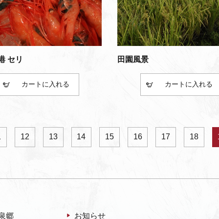
港 セリ
田園風景
カート
カート
1
12
13
14
15
16
17
18
泉郷
お知らせ