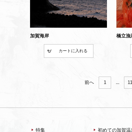
加賀海岸
橋立漁
カート
前へ
1
...
1
特集
初めての加賀温