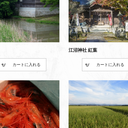
江沼神社 紅葉
カート
カート