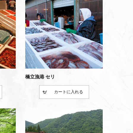
橋立漁港 セリ
カート