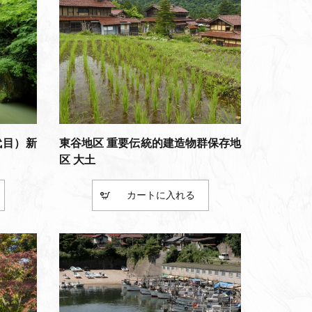
代目）新
東谷地区 重要伝統的建造物群保存地
区 大土
カート