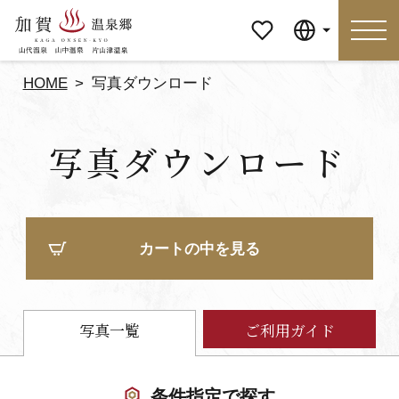
マイペ
Language
ージ
HOME
写真ダウンロード
Language
写真ダウンロード
特集
おすすめの過ごし方
見どころ
食べる
カートの中を見る
おみやげ
イベント
泊まる
アクセス
写真一覧
ご利用ガイド
マイページ
条件指定で探す