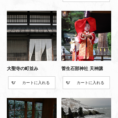
大聖寺の町並み
菅生石部神社 天神講
カート
カート