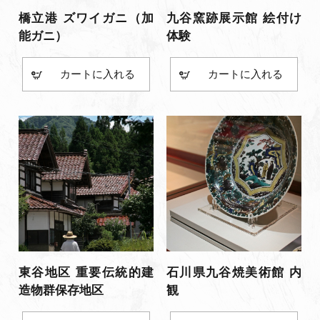
橋立港 ズワイガニ（加
九谷窯跡展示館 絵付け
能ガニ）
体験
カート
カート
東谷地区 重要伝統的建
石川県九谷焼美術館 内
造物群保存地区
観