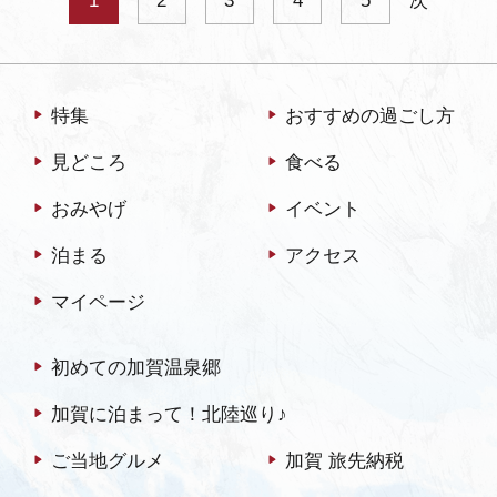
1
2
3
4
5
次
特集
おすすめの過ごし方
見どころ
食べる
おみやげ
イベント
泊まる
アクセス
マイページ
初めての加賀温泉郷
加賀に泊まって！北陸巡り♪
ご当地グルメ
加賀 旅先納税