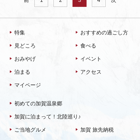
前
1
2
3
4
次
特集
おすすめの過ごし方
見どころ
食べる
おみやげ
イベント
泊まる
アクセス
マイページ
初めての加賀温泉郷
加賀に泊まって！北陸巡り♪
ご当地グルメ
加賀 旅先納税