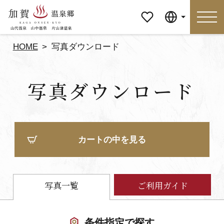
マイペ
Language
ージ
HOME
写真ダウンロード
Language
写真ダウンロード
特集
おすすめの過ごし方
見どころ
食べる
カートの中を見る
おみやげ
イベント
泊まる
アクセス
写真一覧
ご利用ガイド
マイページ
条件指定で探す