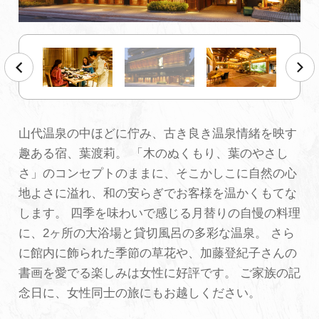
初めての加賀温泉郷
加賀に泊まって！北陸巡り♪
ご当地グルメ
山代温泉の中ほどに佇み、古き良き温泉情緒を映す
趣ある宿、葉渡莉。 「木のぬくもり、葉のやさし
加賀 旅先納税
さ」のコンセプトのままに、そこかしこに自然の心
地よさに溢れ、和の安らぎでお客様を温かくもてな
FAQ
します。 四季を味わいで感じる月替りの自慢の料理
に、2ヶ所の大浴場と貸切風呂の多彩な温泉。 さら
に館内に飾られた季節の草花や、加藤登紀子さんの
お知らせ
動画を見る
書画を愛でる楽しみは女性に好評です。 ご家族の記
パンフレットダウンロード
念日に、女性同士の旅にもお越しください。
写真ダウンロード