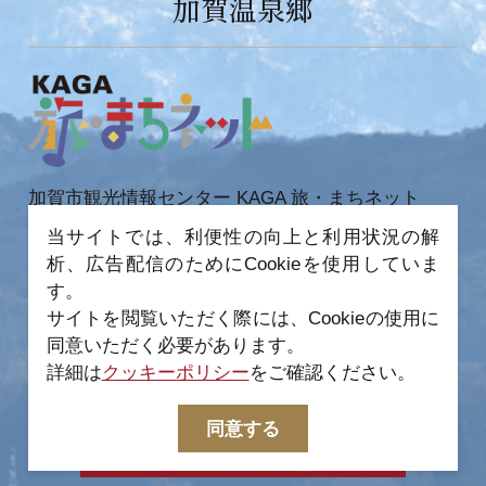
加賀温泉郷
加賀市観光情報センター KAGA 旅・まちネット
〒922-0423
当サイトでは、利便性の向上と利用状況の解
石川県加賀市作見町ヲ6-2 JR 加賀温泉駅内
析、広告配信のためにCookieを使用していま
TEL 0761-72-6678
FAX 0761-72-6679
す。
サイトを閲覧いただく際には、Cookieの使用に
同意いただく必要があります。
詳細は
クッキーポリシー
をご確認ください。
−
© 2022-2026 加賀市観光情報センター All Rights
同意する
Reserved.