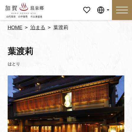
マイペ
Language
ージ
HOME
泊まる
葉渡莉
Language
葉渡莉
特集
おすすめの過ごし方
見どころ
食べる
おみやげ
イベント
泊まる
アクセス
マイページ