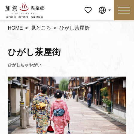
マイペ
Language
ージ
HOME
見どころ
ひがし茶屋街
Language
ひがし茶屋街
特集
おすすめの過ごし方
見どころ
食べる
おみやげ
イベント
泊まる
アクセス
マイページ