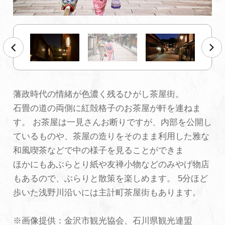
初めての加賀温泉郷
加賀に泊まって！北陸巡り♪
ご当地グルメ
藩政時代の情緒が色濃く残るひがし茶屋街。
石畳の道の両側に紅殻格子のお茶屋が軒を連ねま
加賀 旅先納税
す。 お茶屋は一見さんお断りですが、内部を公開し
ているものや、茶屋の造りをそのまま利用した雅な
FAQ
和風喫茶などで中の様子を見ることができま
ほかにもあぶらとり紙や友禅小物などのみやげ物店
もあるので、ぶらりと散策を楽しめます。 5分ほど
お知らせ
動画を見る
歩いた浅野川沿いには主計町茶屋街もあります。
パンフレットダウンロード
※画像提供：金沢市観光協会、石川県観光連盟
写真ダウンロード