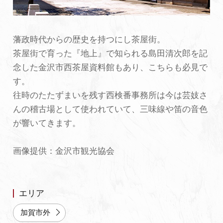
初めての加賀温泉郷
藩政時代からの歴史を持つにし茶屋街。
茶屋街で育った『地上』で知られる島田清次郎を記
加賀に泊まって！北陸巡り♪
念した金沢市西茶屋資料館もあり、こちらも必見で
す。
ご当地グルメ
往時のたたずまいを残す西検番事務所は今は芸妓さ
んの稽古場として使われていて、三味線や笛の音色
加賀 旅先納税
が響いてきます。
FAQ
画像提供：金沢市観光協会
お知らせ
動画を見る
エリア
パンフレットダウンロード
加賀市外
写真ダウンロード