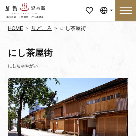
マイペ
Language
ージ
HOME
見どころ
にし茶屋街
Language
にし茶屋街
特集
おすすめの過ごし方
見どころ
食べる
おみやげ
イベント
泊まる
アクセス
マイページ