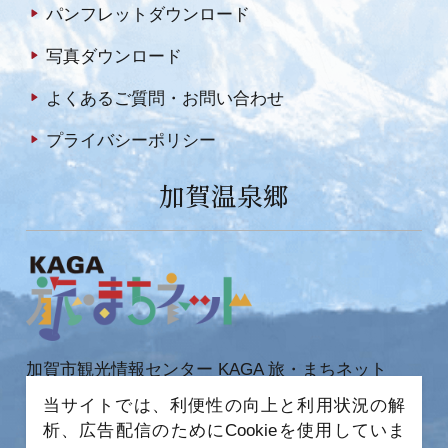
パンフレットダウンロード
写真ダウンロード
よくあるご質問・お問い合わせ
プライバシーポリシー
加賀温泉郷
加賀市観光情報センター KAGA 旅・まちネット
〒922-0423
当サイトでは、利便性の向上と利用状況の解
石川県加賀市作見町ヲ6-2 JR 加賀温泉駅内
析、広告配信のためにCookieを使用していま