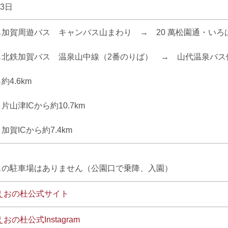
月3日
加賀周遊バス キャンバス山まわり → 20 萬松園通・いろは
北鉄加賀バス 温泉山中線（2番のりば） → 山代温泉バス停
4.6km
山津ICから約10.7km
賀ICから約7.4km
スの駐車場はありません（公園口で乗降、入園）
えおの杜公式サイト
の杜公式Instagram