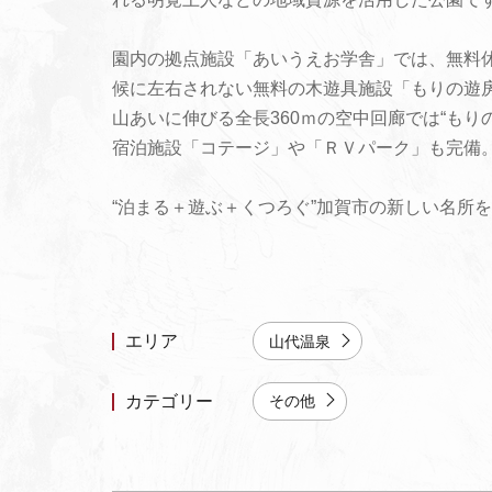
園内の拠点施設「あいうえお学舎」では、無料
候に左右されない無料の木遊具施設「もりの遊房
山あいに伸びる全長360ｍの空中回廊では“も
宿泊施設「コテージ」や「ＲＶパーク」も完備
“泊まる＋遊ぶ＋くつろぐ”加賀市の新しい名所
エリア
山代温泉
カテゴリー
その他