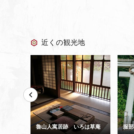
近くの観光地
CoCo
魯山人寓居跡 いろは草庵
服部