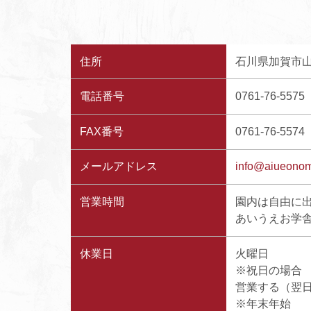
住所
石川県加賀市山
電話番号
0761-76-5575
FAX番号
0761-76-5574
メールアドレス
info@aiueonom
営業時間
園内は自由に
あいうえお学舎：
休業日
火曜日
※祝日の場合
営業する（翌
※年末年始