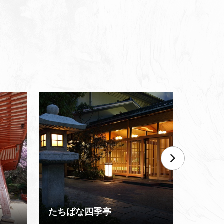
たちばな四季亭
山代温