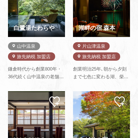
追加
追加
ューアルオープンに合わせ
加賀会席や鉄板焼き、特別
てサウナも新設致しまし
室専用の加賀料亭で堪能で
た。ｉｋｉ製のストーブを
きる。その他、北陸最大級
導入し、オートロウリュウ
の「吉祥スパ」では、金箔
白鷺湯たわらや
湖畔の宿 森本
機能も取り…
や銀箔に…
山中温泉
片山津温泉
旅先納税 加盟店
旅先納税 加盟店
鎌倉時代から創業800年・
創業明治25年､朝から夕刻
36代続く山中温泉の老舗旅
まで七色に変わる湖、柴山
館。露天風呂やロビーから
潟ごしに見る日本三大山と
望める渓谷「鶴仙渓」の絶
謳われる霊峰白山。淡い色
マイ
マイ
景が魅力です。湯量が豊富
をたたえる水面には四季
ペー
ペー
で、源泉100%の大浴場に
折々の彩りあざやかに訪れ
ジに
ジに
追加
追加
加えて、温泉露天風呂付の
る人の心をゆっくりとゆる
特別室もございます。和モ
ませてきました。古きを守
ダン客室など合わせて全43
り現代のお客様にとって快