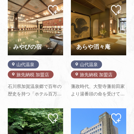
マイ
マイ
よくあるご質問・お問い合わせ
ペー
ペー
ジに
ジに
プライバシーポリシー
追加
追加
みやびの宿 加賀百万石
あらや滔々庵
山代温泉
山代温泉
旅先納税 加盟店
旅先納税 加盟店
石川県加賀温泉郷で百年の
藩政時代、大聖寺藩前田家
歴史を持つ「ホテル百万
より湯番頭の命を受けて以
石」が、2018年12月27日に
来、当代で十八代の湯歴を
「山代温泉みやびの宿 加
数える老舗宿。山代の湯元
マイ
マイ
賀百万石」としてリニュー
ならではの豊富な湯量は一
ペー
ペー
アルオープンいたしまし
日540石（約10万Ｌ）を誇
ジに
ジに
追加
追加
た。壮大なスケールに微妙
り、大浴場、露天風呂とも