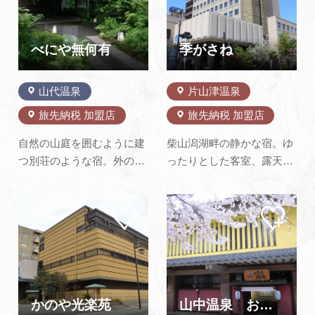
な起伏をもつ四季の美しい
すべて源泉掛け流しでお愉
純石庭日本庭園。季節に合
しみいただけます。閑静な
わせた地元の食材をふんだ
お部屋は全十八室、伝統が
べにや無何有
季がさね
んに使った美…
育んだ美…
山代温泉
片山津温泉
旅先納税 加盟店
旅先納税 加盟店
自然の山庭を囲むように建
柴山潟湖畔の静かな宿。ゆ
つ別荘のような宿。外の風
ったりとした客室、露天風
景が流れ込んで来るような
呂から湖の景色をご覧にな
開放感あふれる造りになっ
れます。料理長こだわりの
マイ
マイ
ています。客室はわずか16
旬の地産食材を中心とした
ペー
ペー
室。全ての部屋には山庭に
月替懐石をご提供致しま
ジに
ジに
追加
追加
面した温泉露天風呂が付い
す。
ています。お料理は加賀・
能登の新鮮な魚介類や加賀
伝統野菜、鴨や能登牛を使
かのや光楽苑
山中温泉 お花見久兵衛