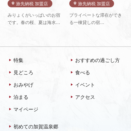
旅先納税 加盟店
旅先納税 加盟店
みりょくがいっぱいのお宿
プライベートな滞在ができ
です。春の桜、夏は海水浴
る一棟貸しの宿
にお祭り、秋の紅葉、冬の
MAGOICHI・MAGONI・
かになど肌で目で楽しめる
MAGOSAN(まごいち・ま
場所にある事。そして何よ
ごに・まごさん)古民家と蔵
り酒蔵の跡地だけあり、水
を改装した室内は、どこか
が美味しい！！こんこんと
懐かしい佇まいで心をなご
特集
おすすめの過ごし方
湧きでる”美容水”です。飲
ませてくれます。
見どころ
食べる
んでよし、料理、お酒とも
MAGONDO（まごんど）
相性ばっちり。女将の…
は、古民家カフェ兼宿泊施
おみやげ
イベント
設の管理棟です。
泊まる
アクセス
マイページ
初めての加賀温泉郷