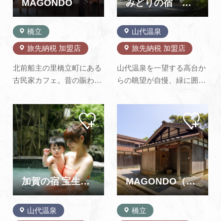
室です。お料理は加賀・山
適な滞在を大切にしたおも
MAGONDO
みどりの宿 萬松閣
中の地域性…
てなしで、…
橋立
山代温泉
旅先納税 加盟店
旅先納税 加盟店
北前船主の里橋立町にある
山代温泉を一望する高台か
古民家カフェ。昔の賑わい
らの眺望が自慢、緑に囲ま
を取り戻し、活性化させた
れた自然豊かな癒しの宿。
いという思いで設立しまし
24時間入浴可能な大浴場、
マイ
マイ
た。今後は、BARも展開し
露天風呂は、加水・加温を
ペー
ペー
ていく予定です。皆様がふ
一切行わない拘りの天然温
ジに
ジに
追加
追加
らっと立ち寄れる、そんな
泉です。無色透明なめらか
場所にしたいと思っており
な湯は、温泉ソムリエが認
ます。ぜひお越しくださ
める美肌効果が期待できる
い。※MAGOICHI・
温泉No.1にも選ばれた、開
加賀の宿 宝生亭｜ウェルカムベビーのお宿
MAGONDO（MAGOICHI・MAGONI・MAGOSAN）
MAGONI・MAGOSAN(古
湯1300年…
民…
山代温泉
橋立