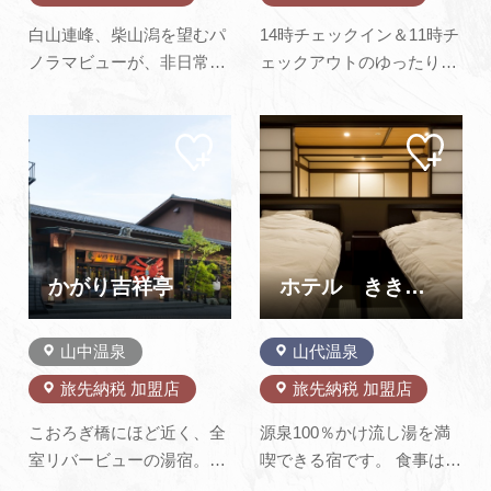
白山連峰、柴山潟を望むパ
14時チェックイン＆11時チ
ノラマビューが、非日常の
ェックアウトのゆったり21
空間へといざなってくれる
時間滞在。山中温泉を流れ
ホテルアローレ。約1万坪
る鶴仙渓のほとり、花紫は
マイ
マイ
の庭園、池のほとりに佇む
日本の宿本来のくつろぎに
ペー
ペー
チャペル、客室からの眺望
あふれたお宿でございま
ジに
ジに
追加
追加
とゆとりの空間、屋内プー
す。北陸随一の眺望を誇る
ルなど充実したアクティビ
展望露天風呂と旬の食材を
ティ施設やエステサロン。
ふんだんに使った、約50種
旬の食材をふんだんに使用
類のお料理からお客様のお
かがり吉祥亭
ホテル ききょう
したアロ…
好きなお料…
山中温泉
山代温泉
旅先納税 加盟店
旅先納税 加盟店
こおろぎ橋にほど近く、全
源泉100％かけ流し湯を満
室リバービューの湯宿。鶴
喫できる宿です。 食事は朝
仙渓を臨む立ち湯露天や貸
夕共にお部屋でゆっくり頂