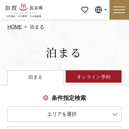
マイペ
Language
ージ
HOME
泊まる
Language
泊まる
特集
おすすめの過ごし方
見どころ
食べる
泊まる
オンライン予約
おみやげ
イベント
条件指定検索
泊まる
アクセス
エリアを選択
マイページ