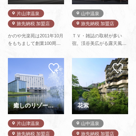
った加賀…
片山津温泉
山中温泉
旅先納税 加盟店
旅先納税 加盟店
かのや光楽苑は2011年10月
ＴＶ・雑誌の取材が多い
をもちまして創業100周
宿。渓谷美広がる露天風
年。片山津温泉の中心地に
呂、おしゃれな貸切露天。
位置しており、柴山潟の湖
落ち着いた純和風から、露
マイ
マイ
面の変化を全客室から眺望
天風呂付スィートルームま
ペー
ペー
できる旅館でございます。
で。食事は、伝統を進化さ
ジに
ジに
追加
追加
大浴場と露天風呂はともに
せた和洋創作料理や、旬の
湯量豊富なかけ流しでお肌
食材を使った季節料理。公
もツルツルになります。お
式ＨＰは、目的と予算で選
食事は日本海の幸と旬の食
べる豊富なプラン、多くの
癒しのリゾート・加賀の幸 ホテルアローレ
花紫
材を用い、…
クチコミ、便…
片山津温泉
山中温泉
旅先納税 加盟店
旅先納税 加盟店