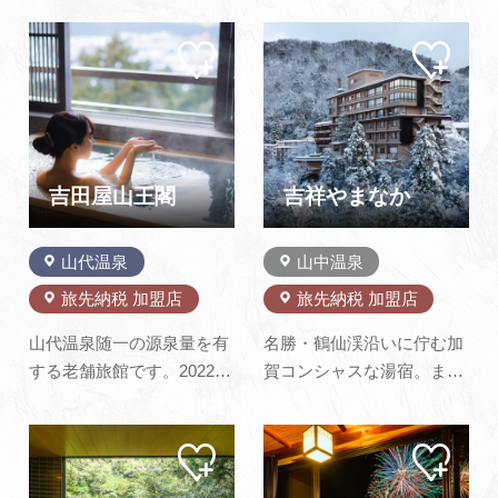
切風呂からは、新緑や紅
けます。 加賀野菜、橋立漁
マイ
マイ
葉、雪見が愉しめる。夕食
港直送のこだわった食材を
ペー
ペー
の新鮮な海幸と加賀野菜
ふんだんに使用した和会席
ジに
ジに
追加
追加
は、豪快な炭火焼や郷土会
をお楽しみ下さい。 ※平成
席で。縁日遊びや山中塗な
26年6月男女別の露天風呂
どの伝統工芸体験の「こお
が完成致しました。
ろぎ横丁」も人気。
吉田屋山王閣
吉祥やまなか
山代温泉
山中温泉
旅先納税 加盟店
旅先納税 加盟店
山代温泉随一の源泉量を有
名勝・鶴仙渓沿いに佇む加
する老舗旅館です。2022年
賀コンシャスな湯宿。まろ
にリニューアルオープンし
やかな名湯は、せせらぎが
た大浴場・露天風呂で上質
心地よい露天風呂や貸切温
マイ
マイ
の温泉をお楽しみください
泉、足湯などで満喫。甘エ
ペー
ペー
ませ。また、大浴場のリニ
ビや鰤、蟹などの海幸は、
ジに
ジに