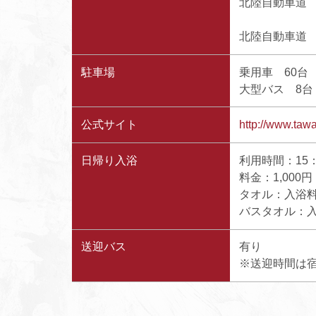
北陸自動車道 片
北陸自動車道 加
駐車場
乗用車 60台
大型バス 8台
公式サイト
http://www.tawa
日帰り入浴
利用時間：15
料金：1,000
タオル：入浴料
バスタオル：
送迎バス
有り
※送迎時間は