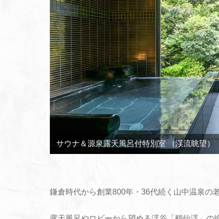
鎌倉時代から創業800年・36代続く山中温泉の
露天風呂やロビーから望める渓谷「鶴仙渓」の