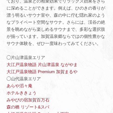
ており、温泉との相乗効果でリラックス効果をさら
に深めることができます。例えば、ひのきの香りが
漂う明るいサウナ室や、森の中に佇む隠れ家のよう
なプライベート空間なサウナ。さらには、渓谷の絶
景を眺めながら楽しめるサウナまで、多彩な選択肢
が揃っています。加賀温泉郷ならではの個性豊かな
サウナ体験を、ぜひ一度味わってみてください。
◯片山津温泉エリア
大江戸温泉物語 片山津温泉 ながやま
大江戸温泉物語 Premium 加賀まるや
◯山代温泉エリア
あらや滔々庵
ホテルききょう
みやびの宿加賀百万石
森の栖 リゾート&スパ