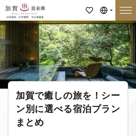
マイペ
Language
ージ
Language
特集
おすすめの過ごし方
見どころ
食べる
加賀で癒しの旅を！シー
おみやげ
イベント
ン別に選べる宿泊プラン
泊まる
アクセス
まとめ
マイページ