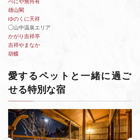
べにや無何有
雄山閣
ゆのくに天祥
◯山中温泉エリア
かがり吉祥亭
吉祥やまなか
胡蝶
愛するペットと一緒に過ご
せる特別な宿