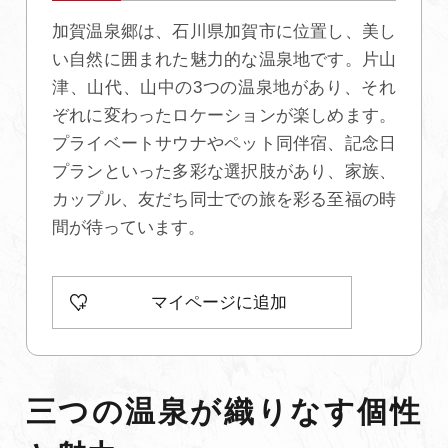
加賀温泉郷は、石川県加賀市に位置し、美し
初めての加賀温泉郷
い自然に囲まれた魅力的な温泉地です。片山
津、山代、山中の3つの温泉地があり、それ
加賀に泊まって！北陸巡り♪
ぞれに変わったロケーションが楽しめます。
プライベートサウナやペット同伴宿、記念日
プランといった多彩な選択肢があり、家族、
ご当地グルメ
カップル、友だち同士での旅を彩る至福の時
間が待っています。
加賀 旅先納税
FAQ
マイページに追加
お知らせ
動画を見る
三つの温泉が織りなす個性
パンフレットダウンロード
写真ダウンロード