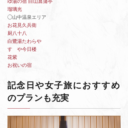
ゆ湯の宿 白山菖蒲亭
瑠璃光
◯山中温泉エリア
お花見久兵衛
厨八十八
白鷺湯たわらや
すゞや今日楼
花紫
お祝いの宿
記念日や女子旅におすすめ
のプランも充実