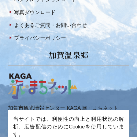
写真ダウンロード
よくあるご質問・お問い合わせ
プライバシーポリシー
加賀温泉郷
加賀市観光情報センター KAGA 旅・まちネット
〒922-0423
当サイトでは、利便性の向上と利用状況の解
石川県加賀市作見町ヲ6-2 JR 加賀温泉駅内
析、広告配信のためにCookieを使用していま
TEL 0761-72-6678
FAX 0761-72-6679
す。