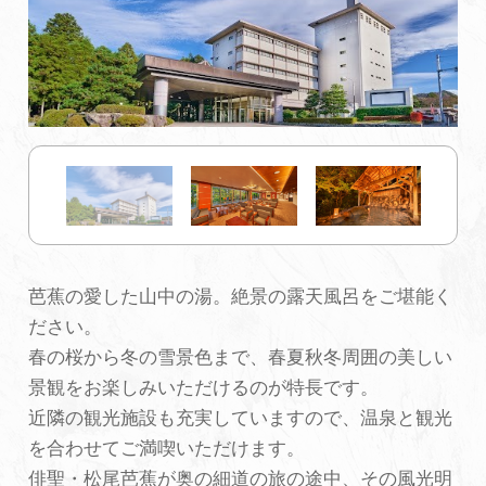
初めての加賀温泉郷
加賀に泊まって！北陸巡り♪
ご当地グルメ
加賀 旅先納税
芭蕉の愛した山中の湯。絶景の露天風呂をご堪能く
FAQ
ださい。
春の桜から冬の雪景色まで、春夏秋冬周囲の美しい
景観をお楽しみいただけるのが特長です。
お知らせ
動画を見る
近隣の観光施設も充実していますので、温泉と観光
パンフレットダウンロード
を合わせてご満喫いただけます。
俳聖・松尾芭蕉が奥の細道の旅の途中、その風光明
写真ダウンロード