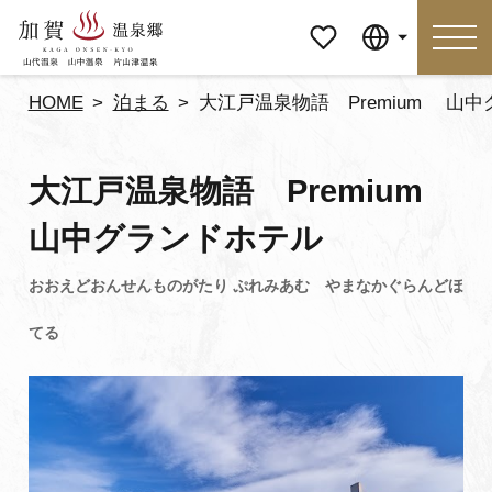
マイペ
Language
ージ
HOME
泊まる
大江戸温泉物語 Premium 山
Language
大江戸温泉物語 Premium
特集
おすすめの過ごし方
山中グランドホテル
見どころ
食べる
おみやげ
イベント
泊まる
アクセス
マイページ