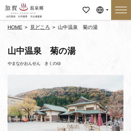
マイペ
Language
ージ
HOME
見どころ
山中温泉 菊の湯
Language
山中温泉 菊の湯
特集
おすすめの過ごし方
見どころ
食べる
おみやげ
イベント
泊まる
アクセス
マイページ