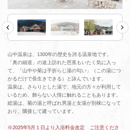
初めての加賀温泉郷
加賀に泊まって！北陸巡り♪
ご当地グルメ
山中温泉は、1300年の歴史を誇る温泉地です。
「奥の細道」の途上訪れた芭蕉もいたく気に入っ
加賀 旅先納税
て、「山中や菊は手折らじ湯の匂い」（この湯につ
かるだけで長生きできる）と詠んでいます。
FAQ
温泉は、さらりとした湯で、地元の方々が利用して
いるため、飾らない人情に触れることもあります。
総湯は、菊の湯と呼ばれ男湯と女湯が別棟になって
お知らせ
動画を見る
おり、隣接して建っています。
パンフレットダウンロード
※2025年5月１日より入浴料金改定 ご注意くださ
写真ダウンロード