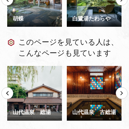
胡蝶
白鷺湯たわらや
このページを見ている人は、
こんなページも見ています
山代温泉 総湯
山代温泉 古総湯