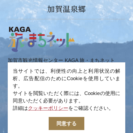
加賀温泉郷
加賀市観光情報センター KAGA 旅・まちネット
〒922-0423
当サイトでは、利便性の向上と利用状況の解
石川県加賀市作見町ヲ6-2 JR 加賀温泉駅内
析、広告配信のためにCookieを使用していま
TEL 0761-72-6678
FAX 0761-72-6679
す。
サイトを閲覧いただく際には、Cookieの使用に
同意いただく必要があります。
詳細は
クッキーポリシー
をご確認ください。
−
© 2022-2026 加賀市観光情報センター All Rights
同意する
Reserved.