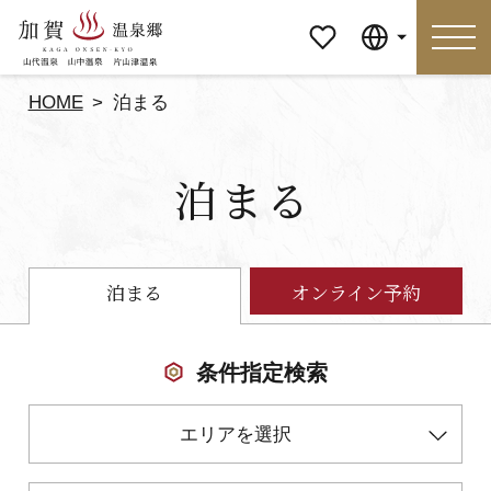
マイペ
Language
ージ
HOME
泊まる
Language
泊まる
特集
おすすめの過ごし方
見どころ
食べる
泊まる
オンライン予約
おみやげ
イベント
条件指定検索
泊まる
アクセス
エリアを選択
マイページ