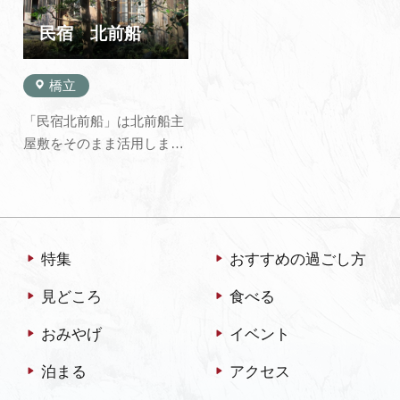
で、柴山潟ではボート遊び
に煽ってくれます。11月か
やヘラブナ釣りもできま
ら3月の蟹の季節には、美
民宿 北前船
す。 ゴル…
味しい蟹を…
橋立
「民宿北前船」は北前船主
屋敷をそのまま活用しまし
た。北前船は江戸時代から
明治時代にかけて大阪から
北海道を往復した商船で、
動く総合商社と形容されて
います。ニシン、コンブな
特集
おすすめの過ごし方
どの海産物、お米やお酒、
見どころ
食べる
各地の文化や工芸を運びま
した。日本海の荒波を乗り
おみやげ
イベント
越え巨万…
泊まる
アクセス