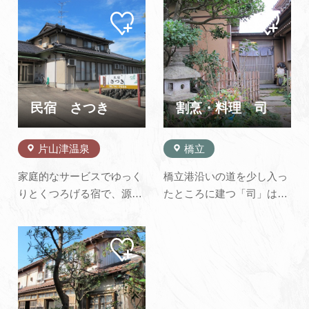
マイ
マイ
よくあるご質問・お問い合わせ
ペー
ペー
ジに
ジに
プライバシーポリシー
追加
追加
民宿 さつき
割烹・料理 司
片山津温泉
橋立
家庭的なサービスでゆっく
橋立港沿いの道を少し入っ
りとくつろげる宿で、源平
たところに建つ「司」は、
合戦で有名な篠原古戦場や
純日本風の構えが橋立の町
北陸屈指の名刹、那谷寺も
に溶け込んだ料理旅館で
マイ
近いです。 東尋坊、金沢な
す。 ゆったりとした玄関の
ペー
どの観光めぐりのベースと
脇には一見池のよういな生
ジに
追加
しても最適。 尼御前、片野
簀が据えられ、それだけで
など海水浴場は目白押し
食いしん坊の期待感を充分