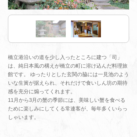
初めての加賀温泉郷
加賀に泊まって！北陸巡り♪
ご当地グルメ
橋立港沿いの道を少し入ったところに建つ「司」
は、純日本風の構えが橋立の町に溶け込んだ料理旅
加賀 旅先納税
館です。 ゆったりとした玄関の脇には一見池のよう
いな生簀が据えられ、それだけで食いしん坊の期待
FAQ
感を充分に煽ってくれます。
11月から3月の蟹の季節には、美味しい蟹を食べる
ために楽しみにしてくる常連客が、毎年多くいらっ
お知らせ
動画を見る
しゃいます。
パンフレットダウンロード
写真ダウンロード