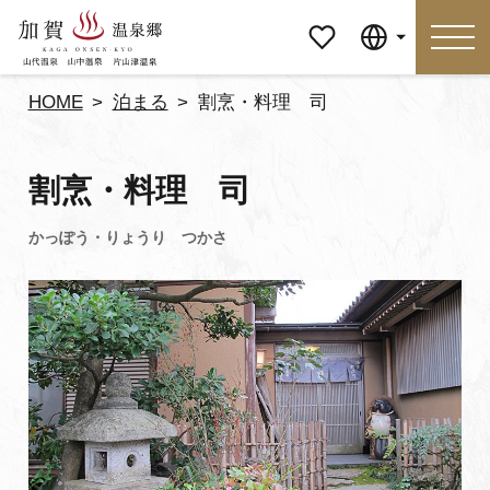
マイペ
Language
ージ
HOME
泊まる
割烹・料理 司
Language
割烹・料理 司
特集
おすすめの過ごし方
見どころ
食べる
おみやげ
イベント
泊まる
アクセス
マイページ