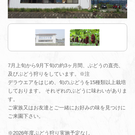
初めての加賀温泉郷
加賀に泊まって！北陸巡り♪
ご当地グルメ
7月上旬から9月下旬の約3ヶ月間、ぶどうの直売、
加賀 旅先納税
及びぶどう狩りをしています。※注
デラウエアをはじめ、旬のぶどうを15種類以上栽培
FAQ
しております。 それぞれのぶどうに味わいがありま
す。
ご家族又はお友達とご一緒にお好みの味を見つけに
お知らせ
動画を見る
ご来園下さい。
パンフレットダウンロード
※2026年度ぶどう狩り実施予定なし
写真ダウンロード