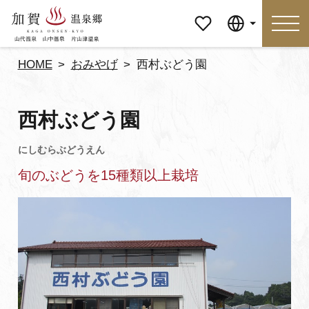
マイペ
Language
ージ
HOME
おみやげ
西村ぶどう園
Language
西村ぶどう園
特集
おすすめの過ごし方
旬のぶどうを15種類以上栽培
見どころ
食べる
おみやげ
イベント
泊まる
アクセス
マイページ