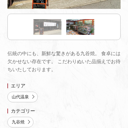
初めての加賀温泉郷
加賀に泊まって！北陸巡り♪
ご当地グルメ
伝統の中にも、新鮮な驚きがある九谷焼。 食卓には
欠かせない存在です。 こだわりぬいた品揃えでお待
加賀 旅先納税
ちいたしております。
FAQ
エリア
山代温泉
お知らせ
動画を見る
カテゴリー
パンフレットダウンロード
九谷焼
写真ダウンロード