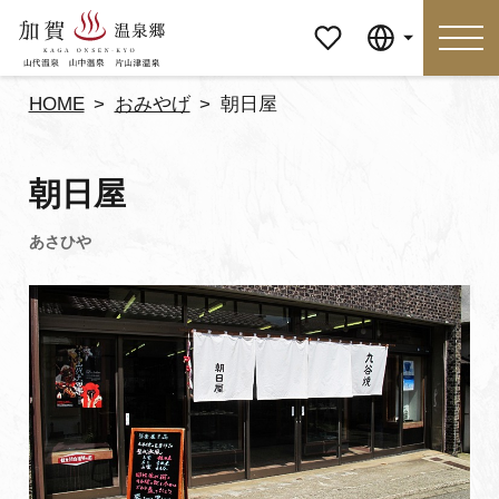
マイペ
Language
ージ
HOME
おみやげ
朝日屋
Language
朝日屋
特集
おすすめの過ごし方
見どころ
食べる
おみやげ
イベント
泊まる
アクセス
マイページ