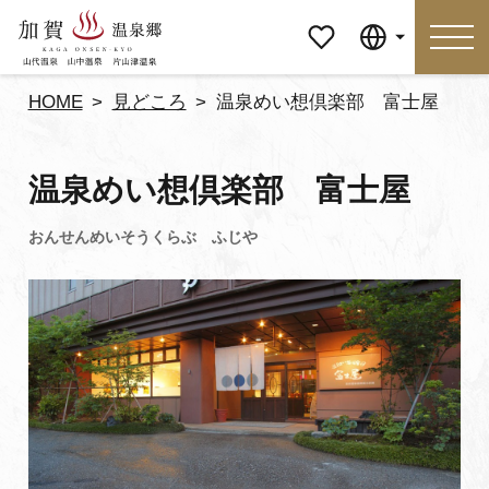
マイペ
Language
ージ
HOME
見どころ
温泉めい想倶楽部 富士屋
Language
温泉めい想倶楽部 富士屋
特集
おすすめの過ごし方
見どころ
食べる
おみやげ
イベント
泊まる
アクセス
マイページ