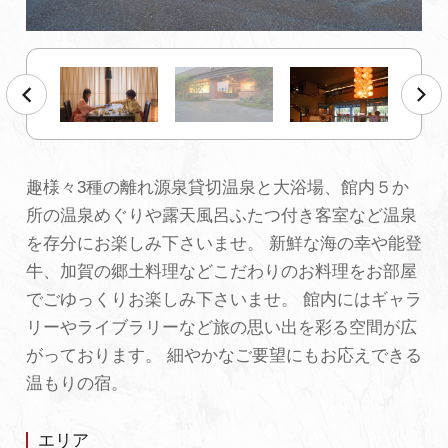
初めての加賀温泉郷
加賀に泊まって！北陸巡り♪
ご当地グルメ
趣様々3種の離れ源泉貸切温泉と大浴場、館内５か
所の温泉めぐりや露天風呂ふたつ付き客室など温泉
加賀 旅先納税
を存分にお楽しみ下さいませ。 新鮮な海の幸や能登
牛、加賀の郷土料理などこだわりのお料理をお部屋
FAQ
でごゆっくりお楽しみ下さいませ。 館内にはギャラ
リーやライブラリーなど旅の思い出を彩る空間が広
がっております。 細やかなご要望にもお応えできる
お知らせ
動画を見る
温もりの宿。
パンフレットダウンロード
エリア
写真ダウンロード