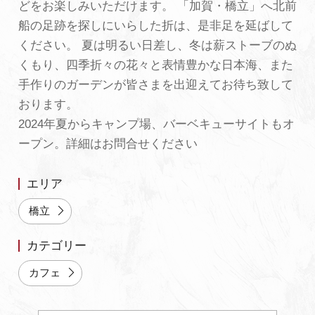
どをお楽しみいただけます。 「加賀・橋立」へ北前
よくあるご質問・お問い合わせ
船の足跡を探しにいらした折は、是非足を延ばして
ください。 夏は明るい日差し、冬は薪ストーブのぬ
プライバシーポリシー
くもり、四季折々の花々と表情豊かな日本海、また
手作りのガーデンが皆さまを出迎えてお待ち致して
おります。
2024年夏からキャンプ場、バーベキューサイトもオ
ープン。詳細はお問合せください
エリア
橋立
カテゴリー
カフェ