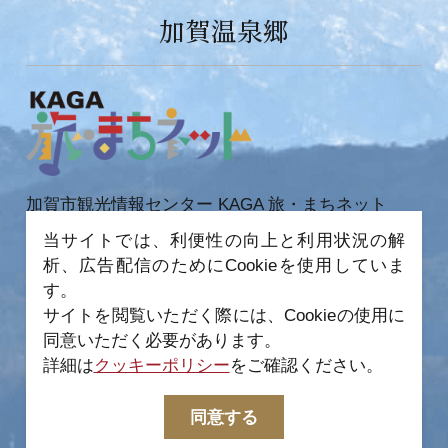
加賀温泉郷
加賀市観光情報センター KAGA 旅・まちネット
〒922-0423
当サイトでは、利便性の向上と利用状況の解
石川県加賀市作見町ヲ6-2 JR 加賀温泉駅内
析、広告配信のためにCookieを使用していま
TEL 0761-72-6678
FAX 0761-72-6679
す。
サイトを閲覧いただく際には、Cookieの使用に
同意いただく必要があります。
詳細は
クッキーポリシー
をご確認ください。
−
© 2022-2026 加賀市観光情報センター All Rights
同意する
Reserved.