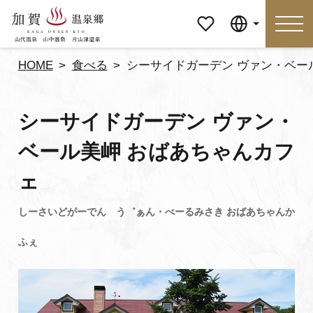
マイペ
Language
ージ
HOME
食べる
シーサイドガーデン ヴァン・ベー
Language
シーサイドガーデン ヴァン・
特集
おすすめの過ごし方
ベール美岬 おばあちゃんカフ
ェ
見どころ
食べる
おみやげ
イベント
泊まる
アクセス
マイページ