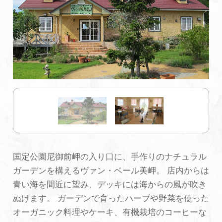
初めての加賀温泉郷
加賀に泊まって！北陸巡り♪
ご当地グルメ
加賀 旅先納税
FAQ
国定公園尼御前岬の入り口に、手作りのナチュラル
ガーデンを構えるヴァン・ベール美岬。 店内からは
お知らせ
動画を見る
青い海を間近に望み、デッキには海からの風が吹き
ぬけます。 ガーデンで育ったハーブや野菜を使った
パンフレットダウンロード
オーガニック料理やケーキ、有機栽培のコーヒーな
写真ダウンロード