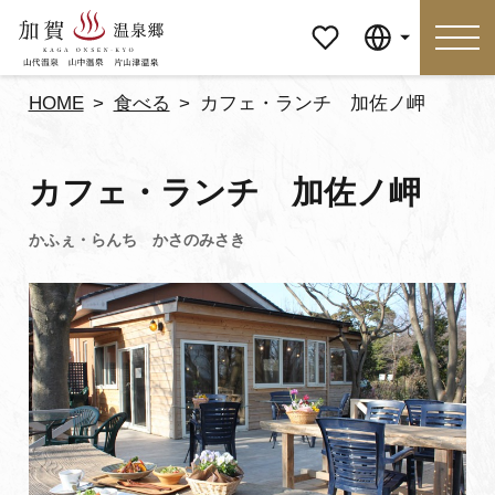
マイペ
Language
ージ
HOME
食べる
カフェ・ランチ 加佐ノ岬
Language
カフェ・ランチ 加佐ノ岬
特集
おすすめの過ごし方
見どころ
食べる
おみやげ
イベント
泊まる
アクセス
マイページ