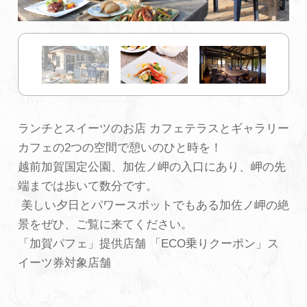
初めての加賀温泉郷
加賀に泊まって！北陸巡り♪
ご当地グルメ
ランチとスイーツのお店 カフェテラスとギャラリー
カフェの2つの空間で憩いのひと時を！
加賀 旅先納税
越前加賀国定公園、加佐ノ岬の入口にあり、岬の先
端までは歩いて数分です。
FAQ
美しい夕日とパワースポットでもある加佐ノ岬の絶
景をぜひ、ご覧に来てください。
「加賀パフェ」提供店舗 「ECO乗りクーポン」ス
お知らせ
動画を見る
イーツ券対象店舗
パンフレットダウンロード
写真ダウンロード