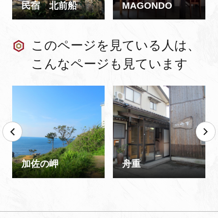
民宿 北前船
MAGONDO
このページを見ている人は、
こんなページも見ています
加佐の岬
舟重