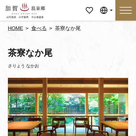
マイペ
Language
ージ
HOME
食べる
茶寮なか尾
Language
茶寮なか尾
特集
おすすめの過ごし方
見どころ
食べる
おみやげ
イベント
泊まる
アクセス
マイページ