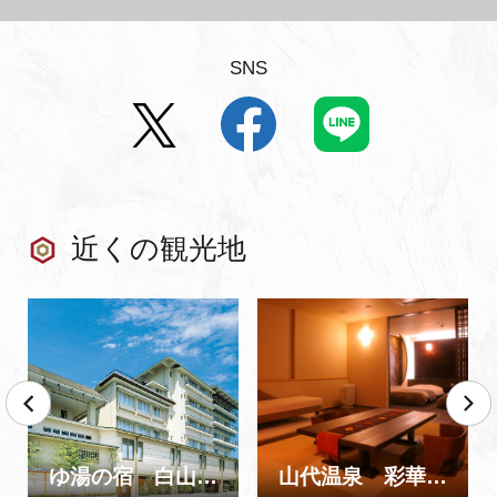
SNS
近くの観光地
ゆ湯の宿 白山菖蒲亭
山代温泉 彩華の宿 多々見