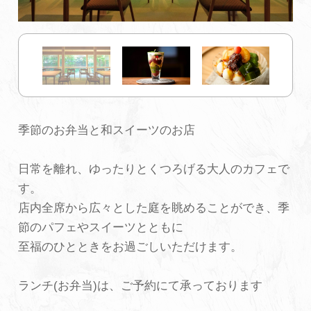
初めての加賀温泉郷
加賀に泊まって！北陸巡り♪
ご当地グルメ
季節のお弁当と和スイーツのお店
加賀 旅先納税
日常を離れ、ゆったりとくつろげる大人のカフェで
す。
FAQ
店内全席から広々とした庭を眺めることができ、季
節のパフェやスイーツとともに
至福のひとときをお過ごしいただけます。
お知らせ
動画を見る
パンフレットダウンロード
ランチ(お弁当)は、ご予約にて承っております
写真ダウンロード