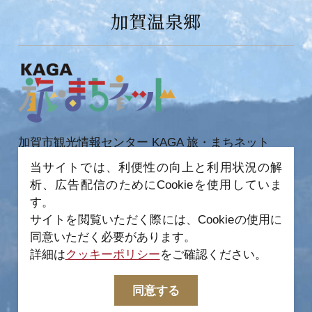
加賀温泉郷
加賀市観光情報センター KAGA 旅・まちネット
〒922-0423
当サイトでは、利便性の向上と利用状況の解
石川県加賀市作見町ヲ6-2 JR 加賀温泉駅内
析、広告配信のためにCookieを使用していま
TEL 0761-72-6678
FAX 0761-72-6679
す。
サイトを閲覧いただく際には、Cookieの使用に
同意いただく必要があります。
詳細は
クッキーポリシー
をご確認ください。
−
© 2022-2026 加賀市観光情報センター All Rights
同意する
Reserved.