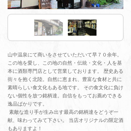
初めての加賀温泉郷
加賀に泊まって！北陸巡り♪
ご当地グルメ
山中温泉にて商いをさせていただいて早７０余年。
この地を愛し、この地の自然・伝統・文化・人を基
加賀 旅先納税
本に酒類専門店として営業しております。 歴史ある
街々を抱く北陸。自然に恵まれ、豊富な食材と共に
FAQ
素晴らしい食文化もある地です。 その食文化に負け
ない個性を放つ銘柄達。自信をもってお薦めできる
逸品ばかりです。
お知らせ
動画を見る
素敵な造り手が生み出す最高の銘柄達をどうぞ一
パンフレットダウンロード
献、味わってみて下さい。 当店オリジナルの限定酒
もありますよ！
写真ダウンロード