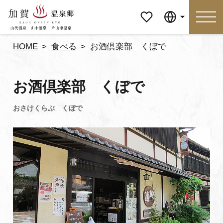
マイペ
Language
ージ
HOME
食べる
お酒倶楽部 くぼで
Language
お酒倶楽部 くぼで
特集
おすすめの過ごし方
見どころ
食べる
おみやげ
イベント
泊まる
アクセス
マイページ