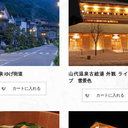
泉 ゆげ街道
山代温泉古総湯 外観 ラ
プ 雪景色
カート
カート