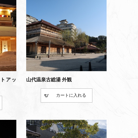
イトアッ
山代温泉古総湯 外観
カート