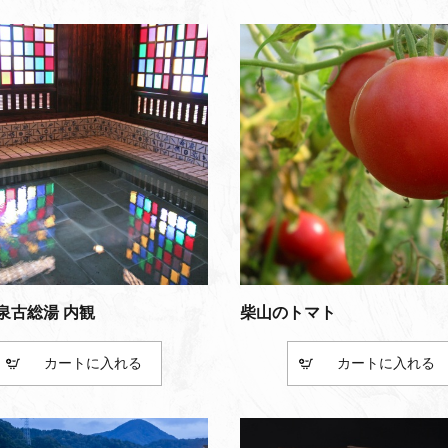
泉古総湯 内観
柴山のトマト
カート
カート