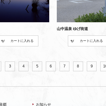
山中温泉 ゆげ街道
カート
カート
3
4
5
6
7
8
9
1
泉郷
お知らせ