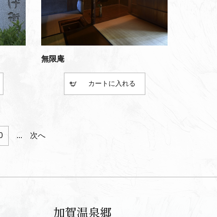
無限庵
カート
0
...
次へ
加賀温泉郷