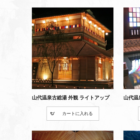
山代温泉古総湯 外観 ライトアップ
山代温
カート