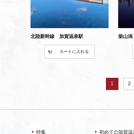
北陸新幹線 加賀温泉駅
柴山潟
カート
1
2
特集
初めての加賀温