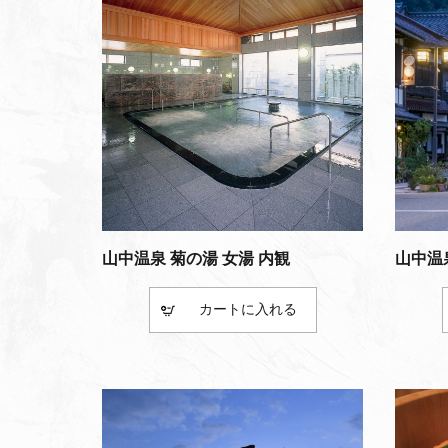
山中温泉 菊の湯 女湯 内観
山中温
カート