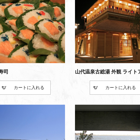
寿司
山代温泉古総湯 外観 ライト
カート
カート