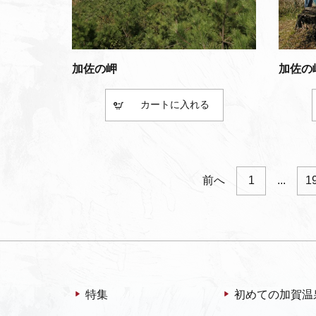
加佐の岬
加佐の
カート
前へ
1
...
1
特集
初めての加賀温