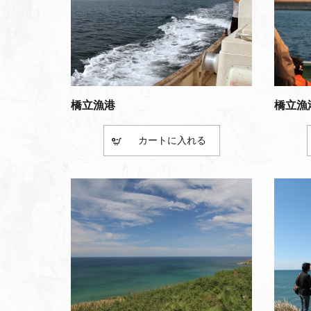
橋立漁港
橋立漁
カート