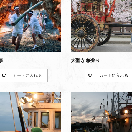
事
大聖寺 桜祭り
カート
カート