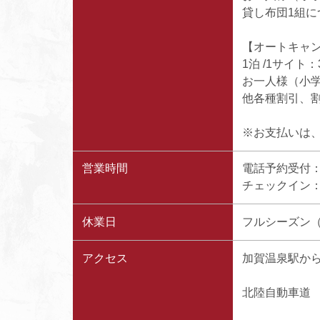
貸し布団1組につ
【オートキャ
1泊 /1サイト：3
お一人様（小学
他各種割引、
※お支払いは
営業時間
電話予約受付：9
チェックイン：1
休業日
フルシーズン
アクセス
加賀温泉駅から
北陸自動車道 片