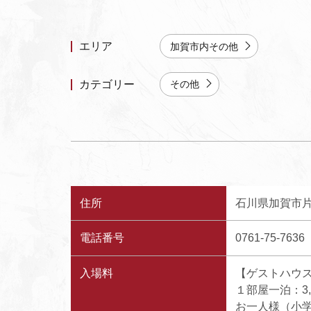
エリア
加賀市内その他
カテゴリー
その他
住所
石川県加賀市片
電話番号
0761-75-7636
入場料
【ゲストハウ
１部屋一泊：3,
お一人様（小学