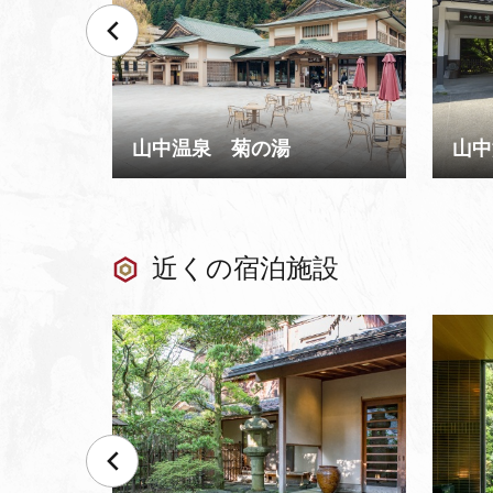
山中温泉 菊の湯
山中
近くの宿泊施設