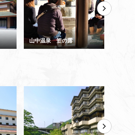
山中温泉 笠の露
御菓子