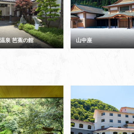
温泉 芭蕉の館
山中座