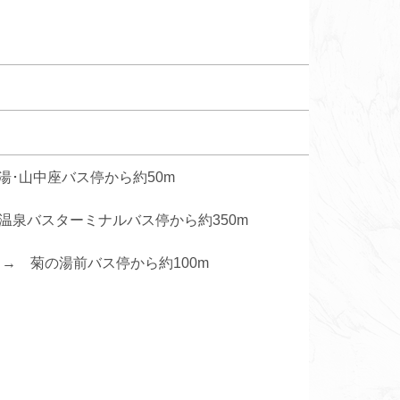
湯･山中座バス停から約50m
温泉バスターミナルバス停から約350m
→ 菊の湯前バス停から約100m