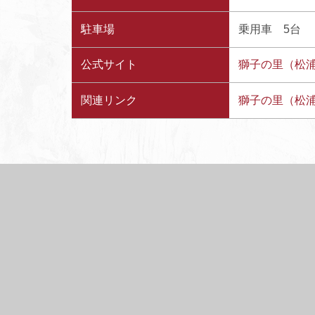
駐車場
乗用車 5台
公式サイト
獅子の里（松
関連リンク
獅子の里（松浦酒