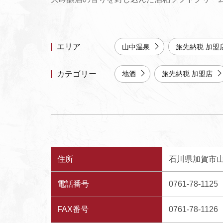
エリア
山中温泉
旅先納税 加盟
カテゴリー
地酒
旅先納税 加盟店
住所
石川県加賀市山
電話番号
0761-78-1125
FAX番号
0761-78-1126