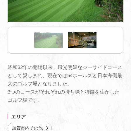
初めての加賀温泉郷
加賀に泊まって！北陸巡り♪
ご当地グルメ
昭和32年の開場以来、風光明媚なシーサイドコース
加賀 旅先納税
として親しまれ、現在では54ホールズと日本海側最
大のゴルフ場となりました。
FAQ
3つのコースがそれぞれの持ち味と特徴を生かした
ゴルフ場です。
お知らせ
動画を見る
エリア
パンフレットダウンロード
加賀市内その他
写真ダウンロード