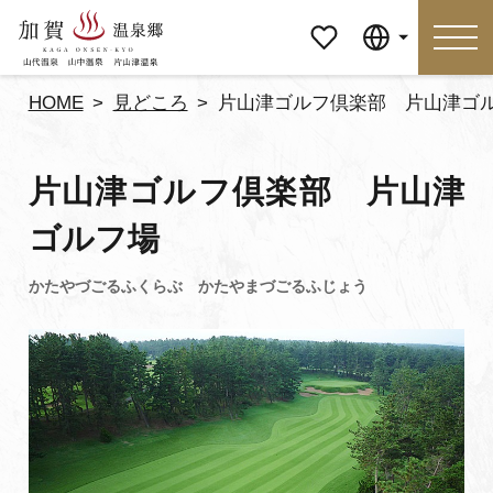
マイペ
Language
ージ
HOME
見どころ
片山津ゴルフ倶楽部 片山津ゴ
Language
片山津ゴルフ倶楽部 片山津
特集
おすすめの過ごし方
ゴルフ場
見どころ
食べる
おみやげ
イベント
泊まる
アクセス
マイページ