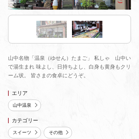
初めての加賀温泉郷
加賀に泊まって！北陸巡り♪
ご当地グルメ
山中名物「温泉（ゆせん）たまご」 私しゃ 山中い
で湯生まれ 味よし、日持ちよし、白身も黄身もクリ
加賀 旅先納税
ーム状。 皆さまの食卓にどうぞ。
FAQ
エリア
山中温泉
お知らせ
動画を見る
カテゴリー
パンフレットダウンロード
スイーツ
その他
写真ダウンロード