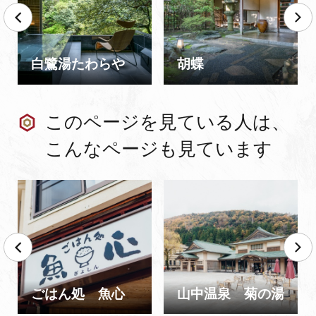
白鷺湯たわらや
胡蝶
このページを見ている人は、
こんなページも見ています
ごはん処 魚心
山中温泉 菊の湯