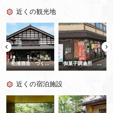
近くの観光地
松浦酒造 つくしや
御菓子調進所 山海堂
近くの宿泊施設