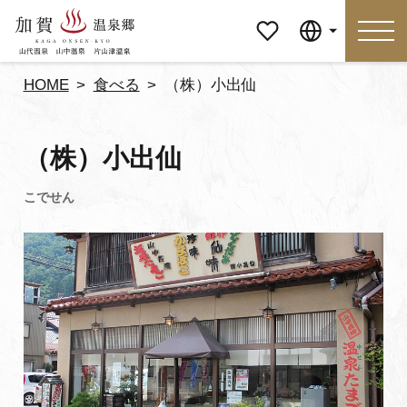
マイペ
Language
ージ
HOME
食べる
（株）小出仙
Language
（株）小出仙
特集
おすすめの過ごし方
見どころ
食べる
おみやげ
イベント
泊まる
アクセス
マイページ