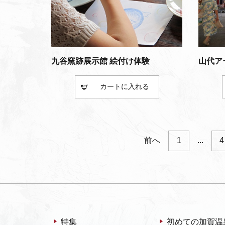
九谷窯跡展示館 絵付け体験
山代ア
カート
前へ
1
...
4
特集
初めての加賀温