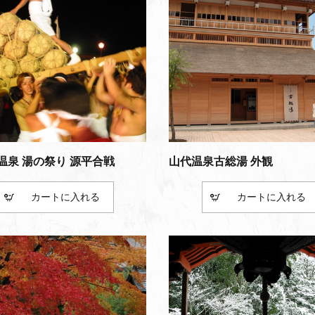
温泉 湯の祭り 源平合戦
山代温泉古総湯 外観
カート
カート