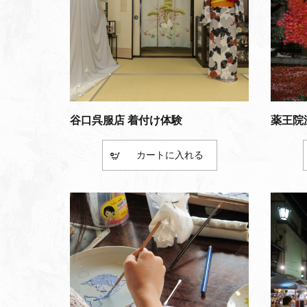
谷口呉服店 着付け体験
薬王院
カート