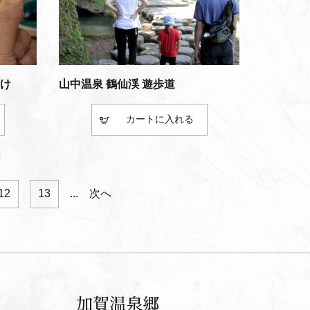
け
山中温泉 鶴仙渓 遊歩道
カート
12
13
...
次へ
加賀温泉郷