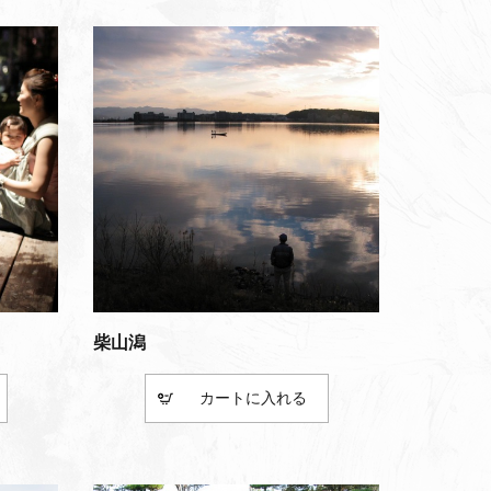
柴山潟
カート