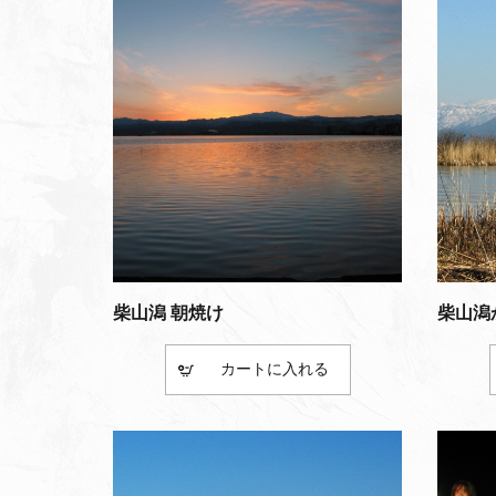
柴山潟 朝焼け
柴山潟
カート