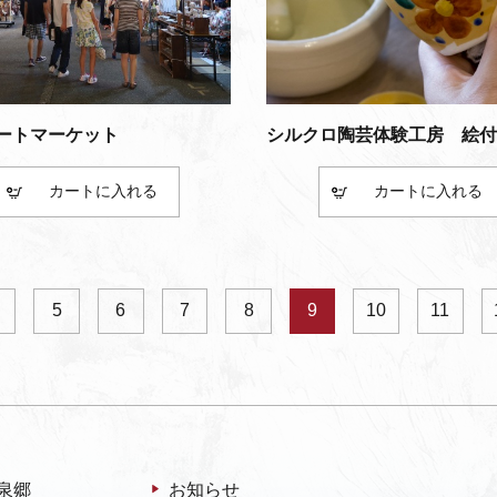
ートマーケット
シルクロ陶芸体験工房 絵付
カート
カート
5
6
7
8
9
10
11
泉郷
お知らせ