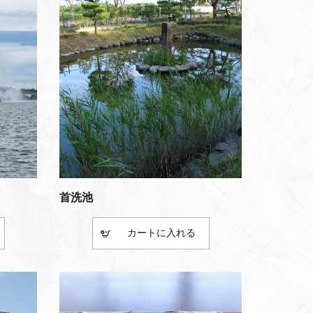
首洗池
カート