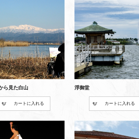
から見た白山
浮御堂
カート
カート