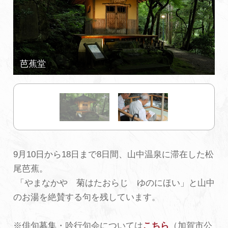
初めての加賀温泉郷
加賀に泊まって！北陸巡り♪
ご当地グルメ
加賀 旅先納税
FAQ
9月10日から18日まで8日間、山中温泉に滞在した松
尾芭蕉。
「やまなかや 菊はたおらじ ゆのにほい」と山中
お知らせ
動画を見る
のお湯を絶賛する句を残しています。
パンフレットダウンロード
写真ダウンロード
※俳句募集・吟行句会については
こちら
（加賀市公