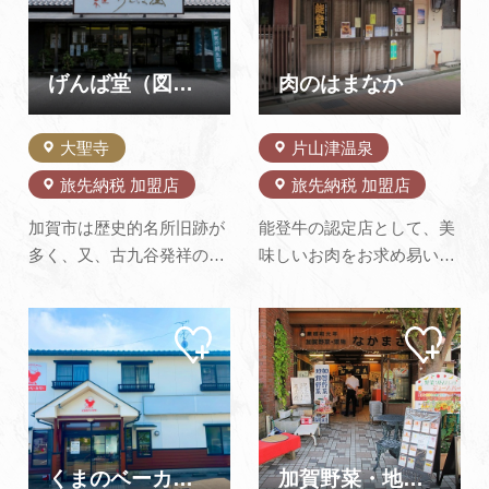
インディッシュ、また自慢
き立てること、これを至上
のオリジナルスイーツなど
の贅と、こころを精進につ
ボリュー…
とめております。
げんば堂（図書館前本店）
肉のはまなか
大聖寺
片山津温泉
旅先納税 加盟店
旅先納税 加盟店
加賀市は歴史的名所旧跡が
能登牛の認定店として、美
多く、又、古九谷発祥の地
味しいお肉をお求め易い価
をはじめ、加賀羽二重で栄
格で提供しております。手
えた土地です。そのせい
造りにこだわった自慢のコ
マイ
マイ
か、茶道・華道等の習い事
ロッケ、メンチカツ、焼豚
ペー
ペー
も盛んで、季節折々のご挨
をぜひ一度ご賞味くださ
ジに
ジに
追加
追加
拶、訪問も今に受け継がれ
い。
ています。げんば堂は加賀
に伝わる歴史・文化を菓子
に添えて提供できたらと、
くまのベーカリー
加賀野菜・地物野菜 なかまさ