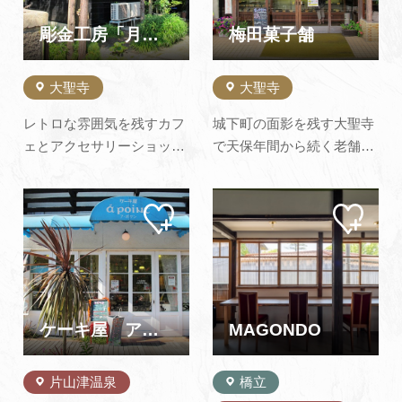
す。
山小麦の自家製パンや能美
産イタリア米のリゾットも
彫金工房「月」・カフェサロン｢銀」
梅田菓子舗
美味…
大聖寺
大聖寺
レトロな雰囲気を残すカフ
城下町の面影を残す大聖寺
ェとアクセサリーショッ
で天保年間から続く老舗の
プ、彫金工房が合わさった
餅菓子店「梅田菓子舗」。
お店です。建物は昭和初期
商店街の中にあるこの店の
マイ
マイ
の洋風建築で、大聖寺の城
餅菓子は、気のおけないお
ペー
ペー
下町を彩る緑に囲まれた洋
客様へのお茶請けに、日々
ジに
ジに
追加
追加
館です。工房では制作見学
のおやつにと古くから地元
（要予約）やアクセサリー
の人たちに愛され親しまれ
を作る体験教室を開いてい
てきました。きどらない素
ます。 また、ショップでは
朴な店構えながら「常に変
ケーキ屋 ア・ポワン
MAGONDO
オリジナ…
わらぬ味…
片山津温泉
橋立