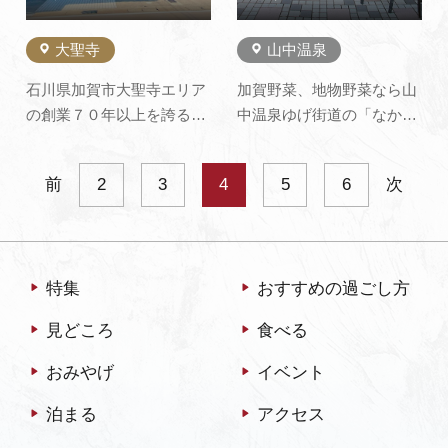
菓子づくり…
大聖寺
山中温泉
石川県加賀市大聖寺エリア
加賀野菜、地物野菜なら山
の創業７０年以上を誇る地
中温泉ゆげ街道の「なかま
元に愛されるパン屋。令和
さ」で！！ 地元柴山地方の
７年６月１４日（土）に現
農家から直接仕入れた新鮮
前
2
3
4
5
6
次
住所に移転し新店舗をオー
野菜と金沢農産物ブランド
プンしました。どこか懐か
協会認定の加賀野菜販売店
しい商品をはじめ、ハード
として、伝統のブランド加
タイプのパンなど毎日５０
賀野菜を豊富に取り揃えて
特集
おすすめの過ごし方
種類以上のパンを焼いてい
おります。 又、インターネ
ます。ホッとできる店づく
ット等での各地への地方
見どころ
食べる
りを心が…
発…
おみやげ
イベント
泊まる
アクセス