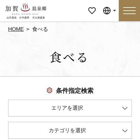
マイペ
Language
ージ
HOME
食べる
Language
食べる
特集
おすすめの過ごし方
見どころ
食べる
条件指定検索
おみやげ
イベント
エリアを選択
泊まる
アクセス
カテゴリを選択
マイページ