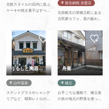
旅先納税 加盟店
北欧スタイルの店内に並ぶ
ケーキや焼き菓子はすべて
北前船主の里橋立町にある
手作りの安心、安全なこだ
古民家カフェ。昔の賑わい
わりのお菓子。 季節感たっ
を取り戻し、活性化させた
ぷりの店内や旬のケーキに
いという思いで設立しまし
焼き菓子。 かわいい雑貨も
マイ
マイ
た。今後は、BARも展開し
ペー
ペー
多数揃えており、お店の中
ていく予定です。皆様がふ
ジに
ジに
はまるでおとぎの国にいる
追加
追加
らっと立ち寄れる、そんな
みたいにわくわく楽しい気
場所にしたいと思っており
持ちにさせてくれます。
ます。ぜひお越しくださ
&nb…
い。※MAGOICHI・
うるしと陶器の仲間たち工芸館
舟重
MAGONI・MAGOSAN(古
民…
山中温泉
橋立
ステンドグラスやシャンデ
お手ごろな価格で、橋立産
リアなど、昭和レトロの高
の魚や地元の野菜を使った
級感あふれる落ち着いた室
おいしいランチをご提供し