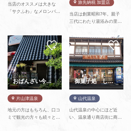
旅先納税 加盟店
当店のオススメは大きな
「サクふわ」なメロンパ
当店は創業昭和7年。親子
ン、「もっちもっち」の食
三代にわたり湯浴みの里・
パンです。また、ご当地Ｂ
山代温泉にて営業しており
級グルメである片山津の温
ます。初代より素材の味を
泉玉子を使用した、片山津
マイ
マイ
活かした御菓子作りを心が
ペー
ペー
バーガーも取り揃えており
けており、お子様からお年
ジに
ジに
ます。加賀市にお越しの際
追加
追加
寄りまで幅広くご愛顧いた
は是非お立ち寄りくださ
だいております。【山代菓
い。
子八景】山代を代表する景
勝地、山代八景に合わせた
おばんざい今昔 いちごいちえ
御菓子処 しもつね
八種類の…
片山津温泉
山代温泉
地元の方はもちろん、口コ
山代温泉の中心にほど近
ミで観光の方々も続々と押
い、温泉通り商店街に商売
し寄せる片山津温泉の人気
を始め100年が経ちまし