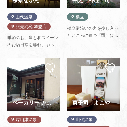
茶寮なか尾
割烹・料理 司
よくあるご質問・お問い合わせ
山代温泉
橋立
プライバシーポリシー
旅先納税 加盟店
橋立港沿いの道を少し入っ
たところに建つ「司」は、
季節のお弁当と和スイーツ
純日本風の構えが橋立の町
のお店日常を離れ、ゆった
に溶け込んだ料理旅館で
りとくつろげる大人のカフ
す。 ゆったりとした玄関の
ェです。店内全席から広々
脇には一見池のよういな生
マイ
マイ
とした庭を眺めることがで
ペー
ペー
簀が据えられ、それだけで
き、季節のパフェやスイー
ジに
ジに
食いしん坊の期待感を充分
追加
追加
ツとともに至福のひととき
に煽ってくれます。11月か
をお過ごしいただけます。
ら3月の蟹の季節には、美
ランチ(お弁当)は、ご予約
味しい蟹を…
にて承っております※お子
ベーカリー カフェ パンドーネ
菓子司 よこや
様のご入…
片山津温泉
山代温泉