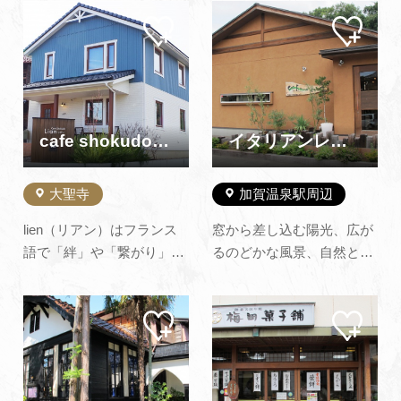
和食居酒屋です。 ゆったり
た。毎朝作る朝生菓子が中
マイ
マイ
と落ち着ける店内は、小人
心で、添加物を一切使わな
ペー
ペー
数から団体様まで対応可能
いため、あまり日持ちのす
ジに
ジに
追加
追加
です。 お昼は週替わりのラ
る商品はございません。主
ンチや、健康にも気を使っ
な商品には温泉シンボル烏
たヘルシー素材のお膳など
（からす）にちなんだ、ゴ
が一押しです。 夜はコース
マ皮ゴマ餡の「烏のゆか
cafe shokudo Lian リアン
イタリアンレストラン カーサ フォルトゥーナ（閉店）
料理…
り」、菖蒲湯ま…
大聖寺
加賀温泉駅周辺
lien（リアン）はフランス
窓から差し込む陽光、広が
語で「絆」や「繋がり」を
るのどかな風景、自然と一
意味します。 当店を通じて
体となったレストランで
多くのお客様に北陸の誇る
す。 食材は地元加賀を中心
マイ
マイ
食材の生産者様を知って頂
に、有機無農薬野菜は自家
ペー
ペー
き、繋がりを料理やお菓子
栽培、魚介類は加賀橋立港
ジに
ジに
追加
追加
に変えて人生の体験として
を中心に仕入れておりま
伝えたいと思っておりま
す。 パスタはもちろん、白