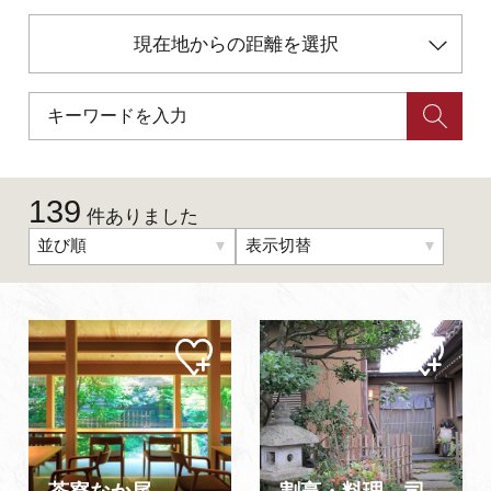
現在地からの距離を選択
初めての加賀温泉郷
加賀に泊まって！北陸巡り♪
ご当地グルメ
139
件ありました
並び順
表示切替
加賀 旅先納税
FAQ
マイ
マイ
ペー
ペー
ジに
ジに
お知らせ
動画を見る
追加
追加
パンフレットダウンロード
写真ダウンロード