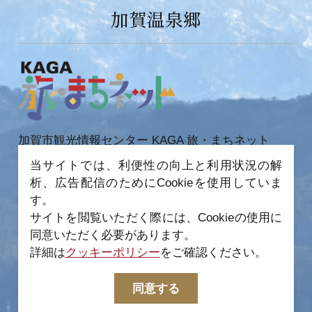
加賀温泉郷
加賀市観光情報センター KAGA 旅・まちネット
〒922-0423
当サイトでは、利便性の向上と利用状況の解
石川県加賀市作見町ヲ6-2 JR 加賀温泉駅内
析、広告配信のためにCookieを使用していま
TEL 0761-72-6678
FAX 0761-72-6679
す。
サイトを閲覧いただく際には、Cookieの使用に
同意いただく必要があります。
詳細は
クッキーポリシー
をご確認ください。
−
© 2022-2026 加賀市観光情報センター All Rights
同意する
Reserved.