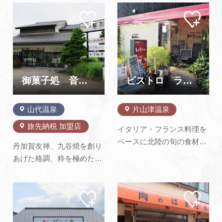
内でゆっくりどうぞ。喫茶
ています。
マイ
マイ
コーナーとドリンクバーも
ペー
ペー
併設してます。
ジに
ジに
追加
追加
御菓子処 音羽堂
ビストロ ラ・ヴィーヴ
山代温泉
片山津温泉
旅先納税 加盟店
イタリア・フランス料理を
ベースに北陸の旬の食材
丹加賀友禅、九谷焼を創り
と、厳選された輸入食材を
あげた格調、粋を極めた味
使ったオリジナル料理が人
覚の技、心づくしのもてな
気です。 週替りのランチメ
しという美しい加賀の創菓
ニューは1,680円（税込）
マイ
マイ
の伝えを座右に自然の恵み
ペー
ペー
～から。 お好みのパスタ料
にふかく心して、選び抜か
ジに
ジに
理や、シェフおすすめのメ
追加
追加
れた素材を最良の味覚に引