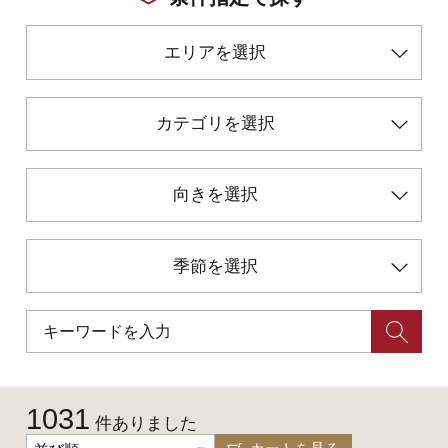
エリアを選択
初めての加賀温泉郷
加賀に泊まって！北陸巡り♪
カテゴリを選択
ご当地グルメ
向きを選択
加賀 旅先納税
季節を選択
FAQ
お知らせ
動画を見る
パンフレットダウンロード
1031
件ありました
写真ダウンロード