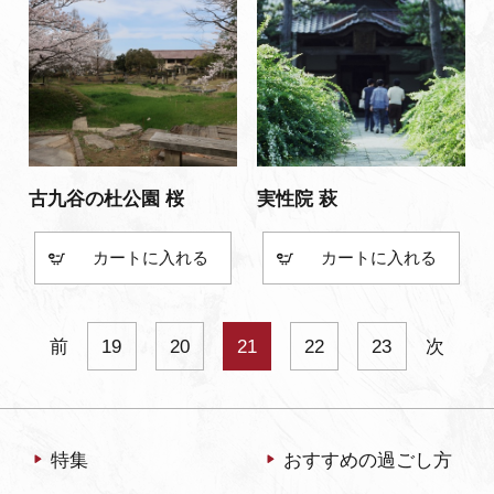
古九谷の杜公園 桜
実性院 萩
カート
カート
前
19
20
21
22
23
次
特集
おすすめの過ごし方