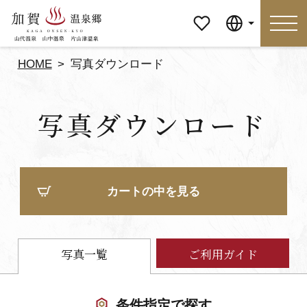
マイペ
Language
ージ
HOME
写真ダウンロード
Language
写真ダウンロード
特集
おすすめの過ごし方
見どころ
食べる
カートの中を見る
おみやげ
イベント
泊まる
アクセス
写真一覧
ご利用ガイド
マイページ
条件指定で探す