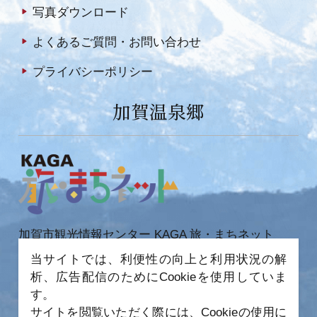
写真ダウンロード
よくあるご質問・お問い合わせ
プライバシーポリシー
加賀温泉郷
加賀市観光情報センター KAGA 旅・まちネット
当サイトでは、利便性の向上と利用状況の解
〒922-0423
石川県加賀市作見町ヲ6-2 JR 加賀温泉駅内
析、広告配信のためにCookieを使用していま
TEL 0761-72-6678
FAX 0761-72-6679
す。
サイトを閲覧いただく際には、Cookieの使用に